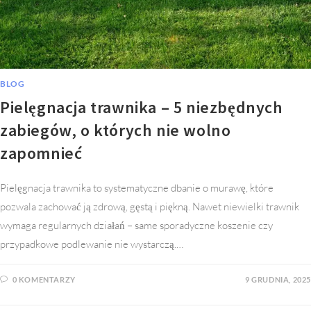
BLOG
Pielęgnacja trawnika – 5 niezbędnych
zabiegów, o których nie wolno
zapomnieć
Pielęgnacja trawnika to systematyczne dbanie o murawę, które
pozwala zachować ją zdrową, gęstą i piękną. Nawet niewielki trawnik
wymaga regularnych działań – same sporadyczne koszenie czy
przypadkowe podlewanie nie wystarczą.…
0 KOMENTARZY
9 GRUDNIA, 2025