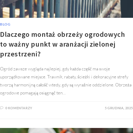
BLOG
Dlaczego montaż obrzeży ogrodowych
to ważny punkt w aranżacji zielonej
przestrzeni?
Ogród zawsze wygląda najlepiej, gdy każda część ma swoje
uporządkowane miejsce. Trawnik, rabaty, ścieżki i dekoracyjne strefy
tworzą harmonijną całość wtedy, gdy są wyraźnie oddzielone. Obrzeża
ogrodowe pomagają osiągnąć ten…
0 KOMENTARZY
5 GRUDNIA, 2025