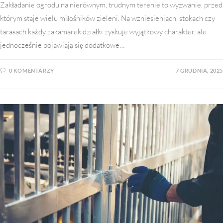
Zakładanie ogrodu na nierównym, trudnym terenie to wyzwanie, przed
którym staje wielu miłośników zieleni. Na wzniesieniach, stokach czy
tarasach każdy zakamarek działki zyskuje wyjątkowy charakter, ale
jednocześnie pojawiają się dodatkowe…
0 KOMENTARZY
7 GRUDNIA, 2025