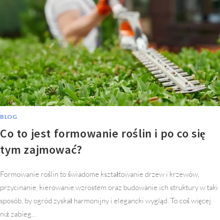
BLOG
Co to jest formowanie roślin i po co się
tym zajmować?
Formowanie roślin to świadome kształtowanie drzew i krzewów,
przycinanie, kierowanie wzrostem oraz budowanie ich struktury w taki
sposób, by ogród zyskał harmonijny i elegancki wygląd. To coś więcej
niż zabieg…