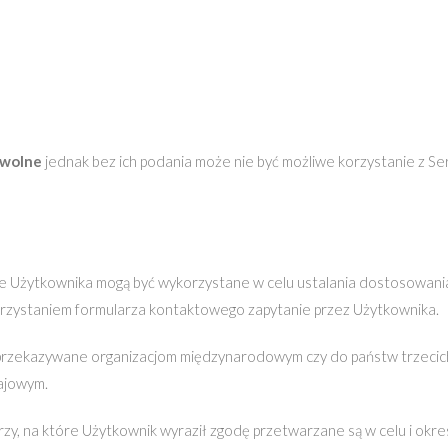
owolne
jednak bez ich podania może nie być możliwe korzystanie z Ser
 Użytkownika mogą być wykorzystane w celu ustalania dostosowania
orzystaniem formularza kontaktowego zapytanie przez Użytkownika.
zekazywane organizacjom międzynarodowym czy do państw trzecic
ajowym.
, na które Użytkownik wyraził zgodę przetwarzane są w celu i okr