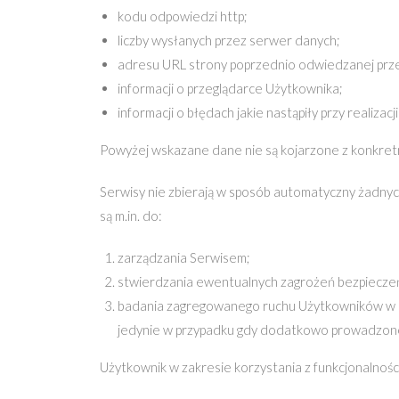
kodu odpowiedzi http;
liczby wysłanych przez serwer danych;
adresu URL strony poprzednio odwiedzanej przez 
informacji o przeglądarce Użytkownika;
informacji o błędach jakie nastąpiły przy realizacji
Powyżej wskazane dane nie są kojarzone z konkretn
Serwisy nie zbierają w sposób automatyczny żadnyc
są m.in. do:
zarządzania Serwisem;
stwierdzania ewentualnych zagrożeń bezpiecze
badania zagregowanego ruchu Użytkowników w ra
jedynie w przypadku gdy dodatkowo prowadzone
Użytkownik w zakresie korzystania z funkcjonalno