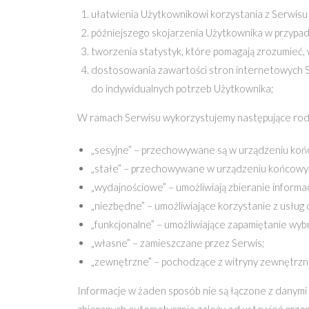
ułatwienia Użytkownikowi korzystania z Serwisu
późniejszego skojarzenia Użytkownika w przypa
tworzenia statystyk, które pomagają zrozumieć, w
dostosowania zawartości stron internetowych Se
do indywidualnych potrzeb Użytkownika;
W ramach Serwisu wykorzystujemy następujące rodz
„sesyjne” – przechowywane są w urządzeniu koń
„stałe” – przechowywane w urządzeniu końcowym 
„wydajnościowe” – umożliwiają zbieranie informa
„niezbędne” – umożliwiające korzystanie z usłu
„funkcjonalne” – umożliwiające zapamiętanie wyb
„własne” – zamieszczane przez Serwis;
„zewnętrzne” – pochodzące z witryny zewnętrzne
Informacje w żaden sposób nie są łączone z danymi