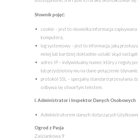
udostępnione, a w razie ich braku skontaktował się 
Słownik pojęć:
cookie – jest to niewielka informacja zapisywa
komputera,
log systemowy – jest to informacja, jaką przek
mniej lub bardziej dokładnie ustalić skąd nastąpi
adres IP – indywidualny numer, który z reguły 
lub przydzielony mu na dane połączenie (dynamic
protokół SSL – specjalny standard przesyłania d
odbywa się otwartym tekstem.
I. Administrator i Inspektor Danych Osobowych
Administratorem danych dotyczących Użytkowni
Ogrod z Pasja
Zaściankowa 9