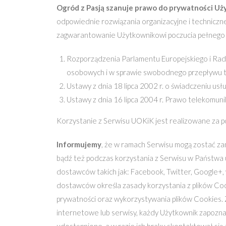
Ogród z Pasją szanuje prawo do prywatności Uż
odpowiednie rozwiązania organizacyjne i techniczn
zagwarantowanie Użytkownikowi poczucia pełnego 
Rozporządzenia Parlamentu Europejskiego i Rady
osobowych i w sprawie swobodnego przepływu ta
Ustawy z dnia 18 lipca 2002 r. o świadczeniu usł
Ustawy z dnia 16 lipca 2004 r. Prawo telekomuni
Korzystanie z Serwisu UOKiK jest realizowane za po
Informujemy
, że w ramach Serwisu mogą zostać za
bądź też podczas korzystania z Serwisu w Państwa
dostawców takich jak: Facebook, Twitter, Google+, 
dostawców określa zasady korzystania z plików Co
prywatności oraz wykorzystywania plików Cookies.
internetowe lub serwisy, każdy Użytkownik zapozna