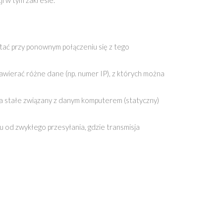
i w tym zakresie.
tać przy ponownym połączeniu się z tego
awierać różne dane (np. numer IP), z których można
na stałe związany z danym komputerem (statyczny)
u od zwykłego przesyłania, gdzie transmisja