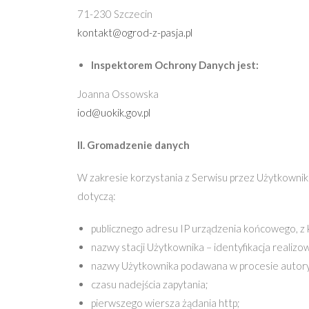
71-230 Szczecin
kontakt@ogrod-z-pasja.pl
Inspektorem Ochrony Danych jest:
Joanna Ossowska
iod@uokik.gov.pl
II. Gromadzenie danych
W zakresie korzystania z Serwisu przez Użytkowni
dotyczą:
publicznego adresu IP urządzenia końcowego, z 
nazwy stacji Użytkownika – identyfikacja realizow
nazwy Użytkownika podawana w procesie autoryz
czasu nadejścia zapytania;
pierwszego wiersza żądania http;