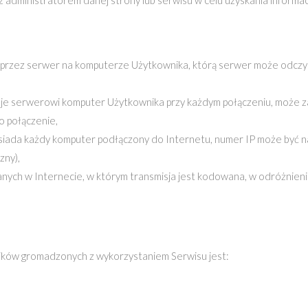
z administratorem danej strony lub serwisu w celu uzyskania informacj
na przez serwer na komputerze Użytkownika, którą serwer może odczy
azuje serwerowi komputer Użytkownika przy każdym połączeniu, może z
ło połączenie,
posiada każdy komputer podłączony do Internetu, numer IP może być 
zny),
anych w Internecie, w którym transmisja jest kodowana, w odróżnieni
ków gromadzonych z wykorzystaniem Serwisu jest: