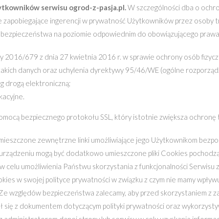
ytkowników serwisu ogrod-z-pasja.pl.
W szczególności dba o ochr
e zapobiegające ingerencji w prywatność Użytkowników przez osoby t
bezpieczeństwa na poziomie odpowiednim do obowiązującego prawa,
 2016/679 z dnia 27 kwietnia 2016 r. w sprawie ochrony osób fizyc
kich danych oraz uchylenia dyrektywy 95/46/WE (ogólne rozporządz
ug drogą elektroniczną;
kacyjne.
mocą bezpiecznego protokołu SSL, który istotnie zwiększa ochronę tr
mieszczone zewnętrzne linki umożliwiające jego Użytkownikom bezpo
 urządzeniu mogą być dodatkowo umieszczone pliki Cookies pochodz
w celu umożliwienia Państwu skorzystania z funkcjonalności Serwisu 
okies w swojej polityce prywatności w związku z czym nie mamy wpły
 Ze względów bezpieczeństwa zalecamy, aby przed skorzystaniem z 
ł się z dokumentem dotyczącym polityki prywatności oraz wykorzystyw