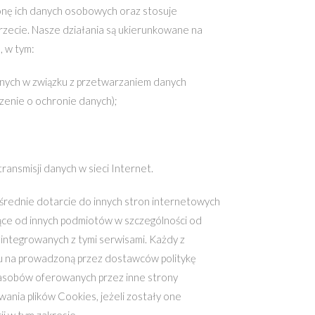
onę ich danych osobowych oraz stosuje
rzecie. Nasze działania są ukierunkowane na
 w tym:
znych w związku z przetwarzaniem danych
enie o ochronie danych);
ansmisji danych w sieci Internet.
średnie dotarcie do innych stron internetowych
ące od innych podmiotów w szczególności od
zintegrowanych z tymi serwisami. Każdy z
wu na prowadzoną przez dostawców politykę
zasobów oferowanych przez inne strony
ania plików Cookies, jeżeli zostały one