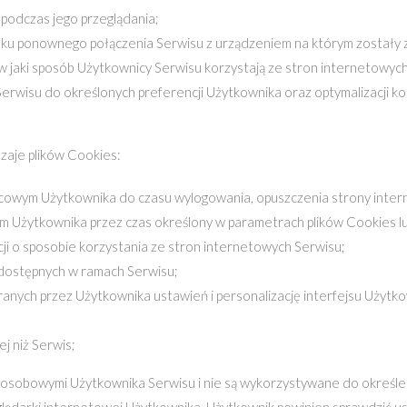
 podczas jego przeglądania;
dku ponownego połączenia Serwisu z urządzeniem na którym zostały 
 jaki sposób Użytkownicy Serwisu korzystają ze stron internetowych, 
rwisu do określonych preferencji Użytkownika oraz optymalizacji k
aje plików Cookies:
cowym Użytkownika do czasu wylogowania, opuszczenia strony interne
Użytkownika przez czas określony w parametrach plików Cookies lub
cji o sposobie korzystania ze stron internetowych Serwisu;
g dostępnych w ramach Serwisu;
ranych przez Użytkownika ustawień i personalizację interfejsu Użytk
j niż Serwis;
 osobowymi Użytkownika Serwisu i nie są wykorzystywane do określen