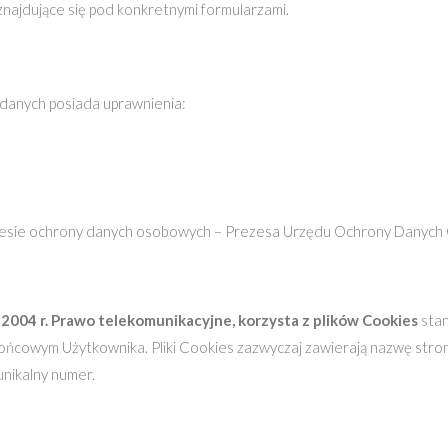
znajdujące się pod konkretnymi formularzami.
 danych posiada uprawnienia:
kresie ochrony danych osobowych – Prezesa Urzędu Ochrony Danyc
a 2004 r. Prawo telekomunikacyjne, korzysta z plików Cookies
stan
cowym Użytkownika. Pliki Cookies zazwyczaj zawierają nazwę strony
nikalny numer.