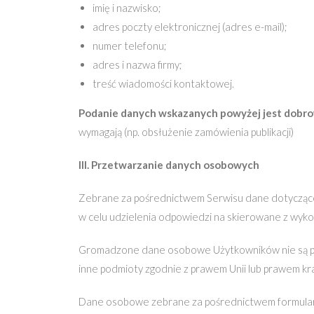
imię i nazwisko;
adres poczty elektronicznej (adres e-mail);
numer telefonu;
adres i nazwa firmy;
treść wiadomości kontaktowej.
Podanie danych wskazanych powyżej jest dobr
wymagają (np. obsłużenie zamówienia publikacji)
III. Przetwarzanie danych osobowych
Zebrane za pośrednictwem Serwisu dane dotyczące
w celu udzielenia odpowiedzi na skierowane z wyk
Gromadzone dane osobowe Użytkowników nie są pr
inne podmioty zgodnie z prawem Unii lub prawem kr
Dane osobowe zebrane za pośrednictwem formularzy