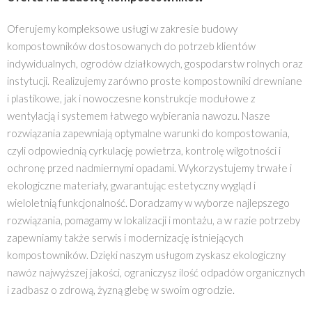
Oferujemy kompleksowe usługi w zakresie budowy
kompostowników dostosowanych do potrzeb klientów
indywidualnych, ogrodów działkowych, gospodarstw rolnych oraz
instytucji. Realizujemy zarówno proste kompostowniki drewniane
i plastikowe, jak i nowoczesne konstrukcje modułowe z
wentylacją i systemem łatwego wybierania nawozu. Nasze
rozwiązania zapewniają optymalne warunki do kompostowania,
czyli odpowiednią cyrkulację powietrza, kontrolę wilgotności i
ochronę przed nadmiernymi opadami. Wykorzystujemy trwałe i
ekologiczne materiały, gwarantując estetyczny wygląd i
wieloletnią funkcjonalność. Doradzamy w wyborze najlepszego
rozwiązania, pomagamy w lokalizacji i montażu, a w razie potrzeby
zapewniamy także serwis i modernizację istniejących
kompostowników. Dzięki naszym usługom zyskasz ekologiczny
nawóz najwyższej jakości, ograniczysz ilość odpadów organicznych
i zadbasz o zdrową, żyzną glebę w swoim ogrodzie.