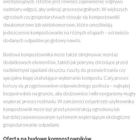
wentylacyjnych. Istotne jest również zapewnienie odpływu
nadmiaru wilgoci, aby uniknąć procesów gnilnych. W większych
ogrodach czy gospodarstwach stosuje się kompostowniki
dwukomorowe lub wielokomorowe, które umożliwiają
jednoczesne kompostowanie na różnych etapach – od świeżo
dodanych odpadów po gotowy nawóz.
Budowa kompostownika może także obejmować montaż
dodatkowych elementów, takich jak pokrywy chroniące przed
nadmiernymi opadami deszczu, ruszty do przewietrzania czy
specjalne klapy ułatwiające wybieranie kompostu. Cały proces
kończy się przygotowaniem odpowiedniego podłoża – najlepiej
bezpośrednio na gruncie, aby dżdżownice i mikroorganizmy mogły
wspierać proces rozkładu. W zależności od potrzeb użytkownika
kompostownik może być prostą konstrukcją ogrodową lub
bardziej zaawansowanym systemem wspierającym ekologiczne
gospodarowanie odpadami.
Oferta na budowę kompostowników