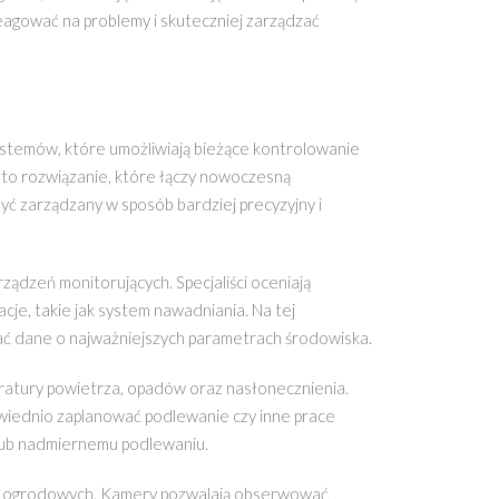
 reagować na problemy i skuteczniej zarządzać
stemów, które umożliwiają bieżące kontrolowanie
 to rozwiązanie, które łączy nowoczesną
być zarządzany w sposób bardziej precyzyjny i
ądzeń monitorujących. Specjaliści oceniają
acje, takie jak system nawadniania. Na tej
rać dane o najważniejszych parametrach środowiska.
eratury powietrza, opadów oraz nasłonecznienia.
owiednio zaplanować podlewanie czy inne prace
 lub nadmiernemu podlewaniu.
r ogrodowych. Kamery pozwalają obserwować