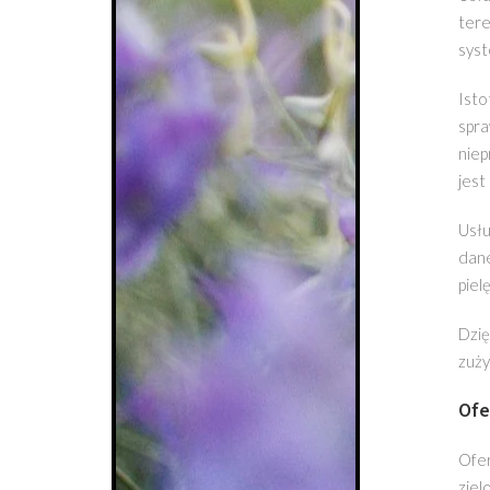
tere
syst
Isto
spra
niep
jest
Usłu
dane
piel
Dzię
zuży
Ofe
Ofer
ziel