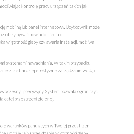
żliwiając kontrolę pracy urządzeń takich jak
cję mobilną lub panel internetowy. Użytkownik może
oraz otrzymywać powiadomienia o
a wilgotność gleby czy awaria instalacji, możliwa
ymi systemami nawadniania. W takim przypadku
 na jeszcze bardziej efektywne zarządzanie wodą i
owoczesny i precyzyjny. System pozwala ograniczyć
 całej przestrzeni zielonej.
rolę warunków panujących w Twojej przestrzeni
re umożliwiają sprawdzanie wilgotności gleby,