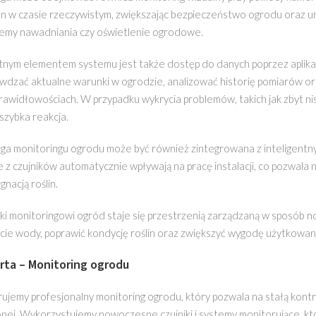
n w czasie rzeczywistym, zwiększając bezpieczeństwo ogrodu oraz umo
emy nawadniania czy oświetlenie ogrodowe.
tnym elementem systemu jest także dostęp do danych poprzez aplika
wdzać aktualne warunki w ogrodzie, analizować historię pomiarów 
rawidłowościach. W przypadku wykrycia problemów, takich jak zbyt nisk
 szybka reakcja.
ga monitoringu ogrodu może być również zintegrowana z inteligentn
 z czujników automatycznie wpływają na pracę instalacji, co pozwala
ęgnacją roślin.
ki monitoringowi ogród staje się przestrzenią zarządzaną w sposób n
cie wody, poprawić kondycję roślin oraz zwiększyć wygodę użytkowania
rta – Monitoring ogrodu
ujemy profesjonalny monitoring ogrodu, który pozwala na stałą kont
onej. Wykorzystujemy nowoczesne czujniki i systemy monitorujące, któ