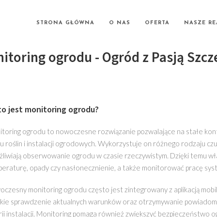
STRONA GŁÓWNA
O NAS
OFERTA
NASZE RE
itoring ogrodu - Ogród z Pasją Szcz
to jest monitoring ogrodu?
toring ogrodu to nowoczesne rozwiązanie pozwalające na stałe ko
u roślin i instalacji ogrodowych. Wykorzystuje on różnego rodzaju czu
liwiają obserwowanie ogrodu w czasie rzeczywistym. Dzięki temu wła
eraturę, opady czy nasłonecznienie, a także monitorować pracę sys
czesny monitoring ogrodu często jest zintegrowany z aplikacją mobi
kie sprawdzenie aktualnych warunków oraz otrzymywanie powiadomień o
ii instalacji. Monitoring pomaga również zwiększyć bezpieczeństwo 