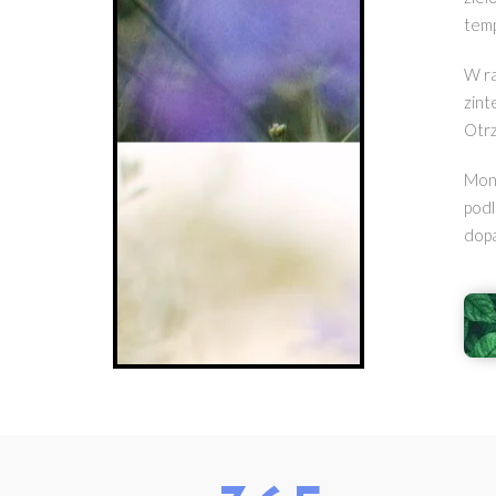
temp
W ra
zint
Otrz
Moni
podl
dopa