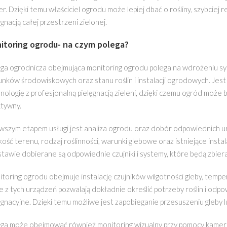
r. Dzięki temu właściciel ogrodu może lepiej dbać o rośliny, szybciej
ęgnacją całej przestrzeni zielonej.
itoring ogrodu- na czym polega?
ga ogrodnicza obejmująca monitoring ogrodu polega na wdrożeniu sy
nków środowiskowych oraz stanu roślin i instalacji ogrodowych. Jest
nologię z profesjonalną pielęgnacją zieleni, dzięki czemu ogród może 
tywny.
wszym etapem usługi jest analiza ogrodu oraz dobór odpowiednich urz
kość terenu, rodzaj roślinności, warunki glebowe oraz istniejące instal
tawie dobierane są odpowiednie czujniki i systemy, które będą zbie
toring ogrodu obejmuje instalację czujników wilgotności gleby, temp
 z tych urządzeń pozwalają dokładnie określić potrzeby roślin i odp
ęgnacyjne. Dzięki temu możliwe jest zapobieganie przesuszeniu gleby
ga może obejmować również monitoring wizualny przy pomocy kame