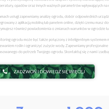
eratury, opadów oraz innych ważnych parametrów wpływających na r
mach usługi zapewniamy analizę ogrodu, dobór odpowiednich urządze
egrowany z aplikacją mobilną lub panelem online, dzięki czemu masz d
ymujesz również powiadomienia o zmianach warunków w ogrodzie lub
toring ogrodu może być także połączony z inteligentnym systemem na
ewaniem roślin i ograniczyć zużycie wody. Zapewniamy profesjonaln
sowanego do potrzeb Twojego ogrodu. Skontaktuj się z nami i zadb
ZADZWOŃ I DOWIEDZ SIĘ WIĘCEJ