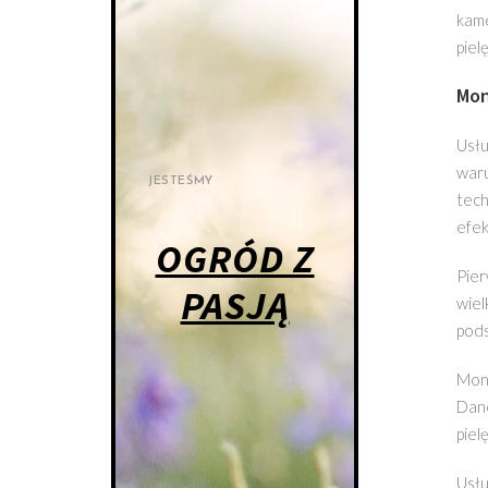
kame
piel
Mon
Usłu
waru
JESTEŚMY
tech
efek
OGRÓD Z
Pier
PASJĄ
wiel
pods
Moni
Dane
piel
Usłu