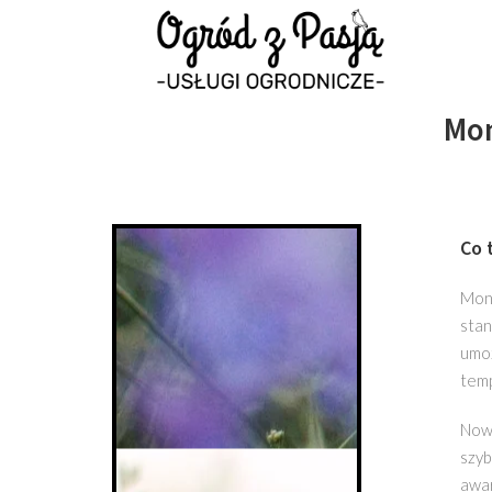
Mon
Co 
Moni
stan
umoż
temp
Nowo
szyb
awar