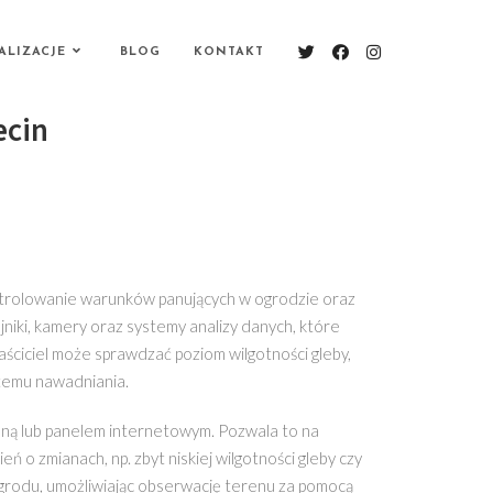
ALIZACJE
BLOG
KONTAKT
ecin
ntrolowanie warunków panujących w ogrodzie oraz
jniki, kamery oraz systemy analizy danych, które
ściciel może sprawdzać poziom wilgotności gleby,
temu nawadniania.
lną lub panelem internetowym. Pozwala to na
 zmianach, np. zbyt niskiej wilgotności gleby czy
ogrodu, umożliwiając obserwację terenu za pomocą