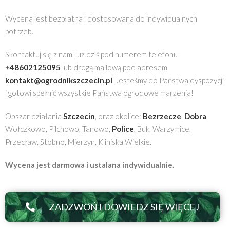
Wycena jest bezpłatna i dostosowana do indywidualnych
potrzeb.
Skontaktuj się z nami już dziś pod numerem telefonu
+
48602125095
lub drogą mailową pod adresem
kontakt@ogrodnikszczecin.pl
. Jesteśmy do Państwa dyspozycji
i gotowi spełnić wszystkie Państwa ogrodowe marzenia!
Obszar działania
Szczecin
, oraz okolice:
Bezrzecze
,
Dobra
,
Wołczkowo, Pilchowo, Tanowo,
Police
, Buk, Warzymice,
Przecław, Stobno, Mierzyn, Kliniska Wielkie.
Wycena jest darmowa i ustalana indywidualnie.
ZADZWOŃ I DOWIEDZ SIĘ WIĘCEJ