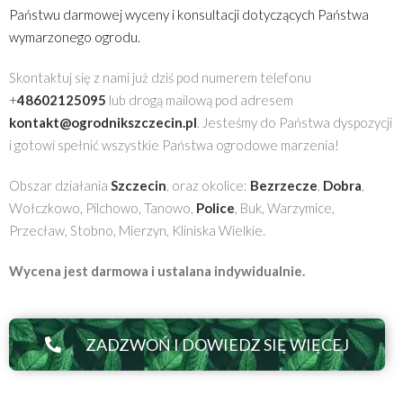
Państwu darmowej wyceny i konsultacji dotyczących Państwa 
wymarzonego ogrodu.
Skontaktuj się z nami już dziś pod numerem telefonu
+
48602125095
lub drogą mailową pod adresem
kontakt@ogrodnikszczecin.pl
. Jesteśmy do Państwa dyspozycji
i gotowi spełnić wszystkie Państwa ogrodowe marzenia!
Obszar działania
Szczecin
, oraz okolice:
Bezrzecze
,
Dobra
,
Wołczkowo, Pilchowo, Tanowo,
Police
, Buk, Warzymice,
Przecław, Stobno, Mierzyn, Kliniska Wielkie.
Wycena jest darmowa i ustalana indywidualnie.
ZADZWOŃ I DOWIEDZ SIĘ WIĘCEJ