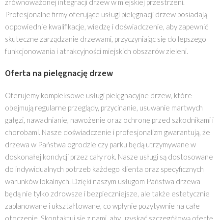
zrównoważonej integracji drzew w miejskiej przestrzeni.
Profesjonalne firmy oferujące usługi pielęgnacji drzew posiadają
odpowiednie kwalifikacje, wiedzę i doświadczenie, aby zapewnić
skuteczne zarządzanie drzewami, przyczyniając się do lepszego
funkcjonowania i atrakcyjności miejskich obszarów zieleni.
Oferta na pielęgnację drzew
Oferujemy kompleksowe usługi pielęgnacyjne drzew, które
obejmują regularne przeglądy, przycinanie, usuwanie martwych
gałęzi, nawadnianie, nawożenie oraz ochronę przed szkodnikami i
chorobami. Nasze doświadczenie i profesjonalizm gwarantują, że
drzewa w Państwa ogrodzie czy parku będą utrzymywane w
doskonałej kondycji przez cały rok. Nasze usługi są dostosowane
do indywidualnych potrzeb każdego klienta oraz specyficznych
warunków lokalnych. Dzięki naszym usługom Państwa drzewa
będą nie tylko zdrowsze i bezpieczniejsze, ale także estetycznie
zaplanowane i ukształtowane, co wpłynie pozytywnie na całe
otoczenie. Skontaktuj się z nami, aby uzyskać szczegółową ofertę