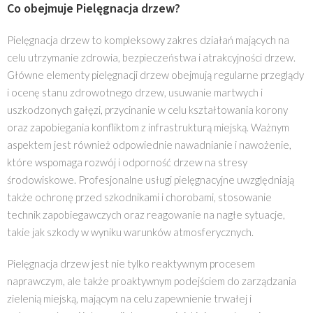
Co obejmuje Pielęgnacja drzew?
Pielęgnacja drzew to kompleksowy zakres działań mających na
celu utrzymanie zdrowia, bezpieczeństwa i atrakcyjności drzew.
Główne elementy pielęgnacji drzew obejmują regularne przeglądy
i ocenę stanu zdrowotnego drzew, usuwanie martwych i
uszkodzonych gałęzi, przycinanie w celu kształtowania korony
oraz zapobiegania konfliktom z infrastrukturą miejską. Ważnym
aspektem jest również odpowiednie nawadnianie i nawożenie,
które wspomaga rozwój i odporność drzew na stresy
środowiskowe. Profesjonalne usługi pielęgnacyjne uwzględniają
także ochronę przed szkodnikami i chorobami, stosowanie
technik zapobiegawczych oraz reagowanie na nagłe sytuacje,
takie jak szkody w wyniku warunków atmosferycznych.
Pielęgnacja drzew jest nie tylko reaktywnym procesem
naprawczym, ale także proaktywnym podejściem do zarządzania
zielenią miejską, mającym na celu zapewnienie trwałej i