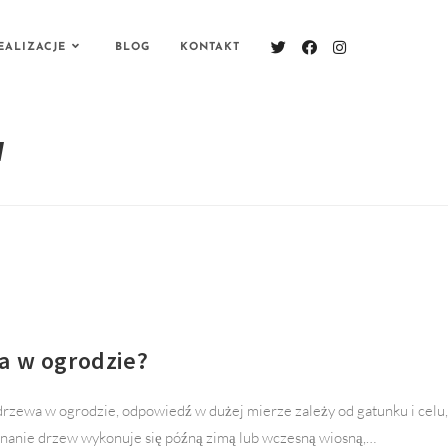
EALIZACJE
BLOG
KONTAKT
W
a w ogrodzie?
ć drzewa w ogrodzie, odpowiedź w dużej mierze zależy od gatunku i celu,
ycinanie drzew wykonuje się późną zimą lub wczesną wiosną,…