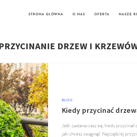
STRONA GŁÓWNA
O NAS
OFERTA
NASZE R
PRZYCINANIE DRZEW I KRZEWÓ
BLOG
Kiedy przycinać drzew
Jeśli zastanawiasz się, kiedy przycina
jaki chcesz osiągnąć. Najczęściej prz