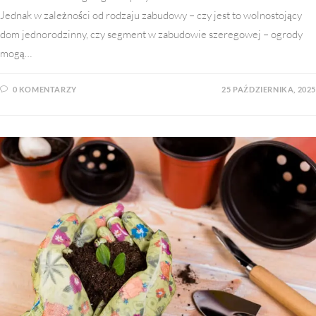
Jednak w zależności od rodzaju zabudowy – czy jest to wolnostojący
dom jednorodzinny, czy segment w zabudowie szeregowej – ogrody
mogą…
0 KOMENTARZY
25 PAŹDZIERNIKA, 2025