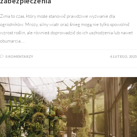
zabezpieczenia
Zima to czas, który może stanowić prawdziwe wyzwanie dla
ogrodników. Mrozy, silny wiatr oraz śnieg mogą nie tylko spowolnić
wzrost roślin, ale również doprowadzić do ich uszkodzenia lub nawet
obumarcia.…
0 KOMENTARZY
4 LUTEGO, 2025