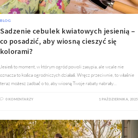
BLOG
Sadzenie cebulek kwiatowych jesienią –
co posadzić, aby wiosną cieszyć się
kolorami?
Jesień to moment, w którym ogród powoli zasypia, ale wcale nie
oznacza to końca ogrodniczych działań. Wręcz przeciwnie, to właśnie
teraz możesz zadbać o to, aby wiosną Twoje rabaty nabrały…
0 KOMENTARZY
1 PAŹDZIERNIKA, 2025