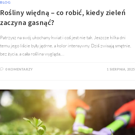
BLOG
Rośliny więdną – co robić, kiedy zieleń
zaczyna gasnąć?
Patrzysz na swój ukochany kwiat i coś jest nie tak. Jeszcze kilka dni
temu jego liście były jędrne, a kolor intensywny. Dziś zwisają smętnie,
bez życia, a cała roślina wygląda,…
0 KOMENTARZY
1 SIERPNIA, 2025