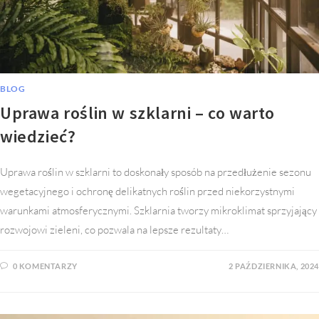
BLOG
Uprawa roślin w szklarni – co warto
wiedzieć?
Uprawa roślin w szklarni to doskonały sposób na przedłużenie sezonu
wegetacyjnego i ochronę delikatnych roślin przed niekorzystnymi
warunkami atmosferycznymi. Szklarnia tworzy mikroklimat sprzyjający
rozwojowi zieleni, co pozwala na lepsze rezultaty…
0 KOMENTARZY
2 PAŹDZIERNIKA, 2024