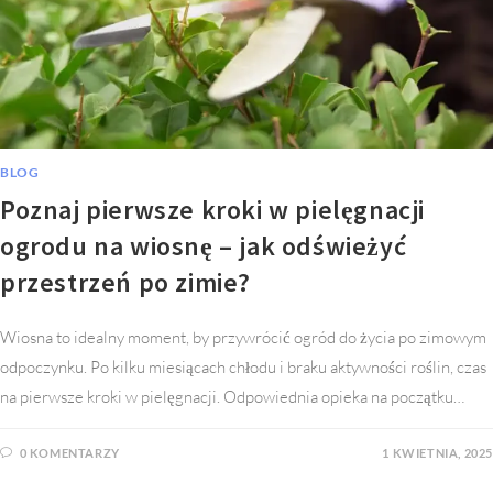
BLOG
Poznaj pierwsze kroki w pielęgnacji
ogrodu na wiosnę – jak odświeżyć
przestrzeń po zimie?
Wiosna to idealny moment, by przywrócić ogród do życia po zimowym
odpoczynku. Po kilku miesiącach chłodu i braku aktywności roślin, czas
na pierwsze kroki w pielęgnacji. Odpowiednia opieka na początku…
0 KOMENTARZY
1 KWIETNIA, 2025