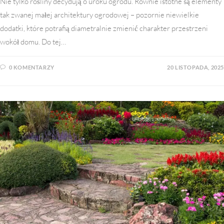
Nie tylko rośliny decydują o uroku ogrodu. Równie istotne są elementy
tak zwanej małej architektury ogrodowej – pozornie niewielkie
dodatki, które potrafią diametralnie zmienić charakter przestrzeni
wokół domu. Do tej…
0 KOMENTARZY
20 LISTOPADA, 2025