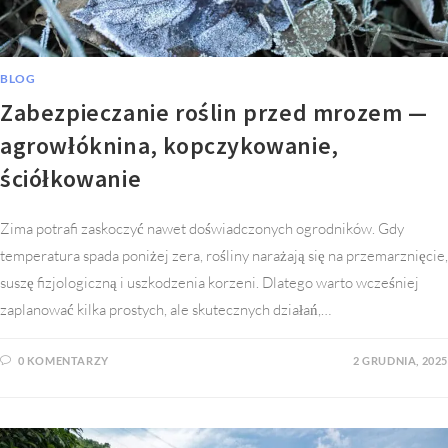
BLOG
Zabezpieczanie roślin przed mrozem —
agrowłóknina, kopczykowanie,
ściółkowanie
Zima potrafi zaskoczyć nawet doświadczonych ogrodników. Gdy
temperatura spada poniżej zera, rośliny narażają się na przemarznięcie,
suszę fizjologiczną i uszkodzenia korzeni. Dlatego warto wcześniej
zaplanować kilka prostych, ale skutecznych działań,…
0 KOMENTARZY
2 GRUDNIA, 2025