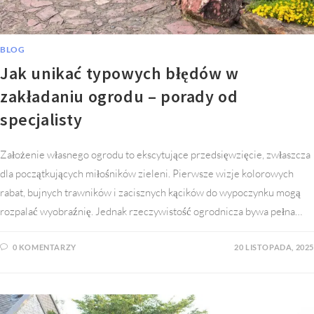
BLOG
Jak unikać typowych błędów w
zakładaniu ogrodu – porady od
specjalisty
Założenie własnego ogrodu to ekscytujące przedsięwzięcie, zwłaszcza
dla początkujących miłośników zieleni. Pierwsze wizje kolorowych
rabat, bujnych trawników i zacisznych kącików do wypoczynku mogą
rozpalać wyobraźnię. Jednak rzeczywistość ogrodnicza bywa pełna…
0 KOMENTARZY
20 LISTOPADA, 2025