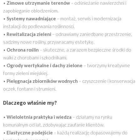
•
Zimowe utrzymanie terenów
– odśnieżanie nawierzchni i
zapobieganie oblodzeniom.
•
Systemy nawadniające
– montaż, serwis i modernizacja
instalacji do podlewania roślinności.
•
Rewitalizacja zieleni
– odnawiamy zaniedbane przestrzenie,
sadzimy nowe rośliny, przywracamy estetykę.
•
Ochrona roślin
– skuteczne, a zarazem bezpieczne środki do
walki z chorobami i szkodnikami.
•
Ogrody wertykalne i dachy zielone
– tworzymy kreatywne
formy zieleni miejskiej.
•
Pielęgnacja zbiorników wodnych
– czyszczenie i konserwacja
oczek, fontann i strumieni.
Dlaczego właśnie my?
•
Wieloletnia praktyka i wiedza
– działamy na rynku
komunalnym od lat, zdobywając zaufanie klientów.
•
Elastyczne podejście
– każdą realizację dopasowujemy do