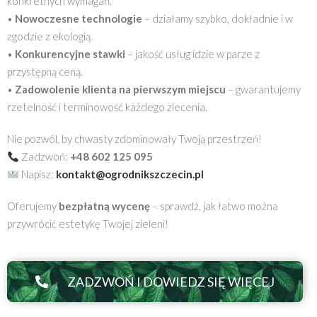
konkretnych wymagań.
•
Nowoczesne technologie
– działamy szybko, dokładnie i w
zgodzie z ekologią.
•
Konkurencyjne stawki
– jakość usług idzie w parze z
przystępną ceną.
•
Zadowolenie klienta na pierwszym miejscu
– gwarantujemy
rzetelność i terminowość każdego zlecenia.
Nie pozwól, by chwasty zdominowały Twoją przestrzeń!
Zadzwoń:
+48 602 125 095
Napisz:
kontakt@ogrodnikszczecin.pl
Oferujemy
bezpłatną wycenę
– sprawdź, jak łatwo można
przywrócić estetykę Twojej zieleni!
ZADZWOŃ I DOWIEDZ SIĘ WIĘCEJ