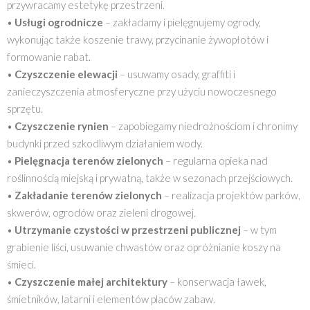
przywracamy estetykę przestrzeni.
•
Usługi ogrodnicze
– zakładamy i pielęgnujemy ogrody,
wykonując także koszenie trawy, przycinanie żywopłotów i
formowanie rabat.
•
Czyszczenie elewacji
– usuwamy osady, graffiti i
zanieczyszczenia atmosferyczne przy użyciu nowoczesnego
sprzętu.
•
Czyszczenie rynien
– zapobiegamy niedrożnościom i chronimy
budynki przed szkodliwym działaniem wody.
•
Pielęgnacja terenów zielonych
– regularna opieka nad
roślinnością miejską i prywatną, także w sezonach przejściowych.
•
Zakładanie terenów zielonych
– realizacja projektów parków,
skwerów, ogrodów oraz zieleni drogowej.
•
Utrzymanie czystości w przestrzeni publicznej
– w tym
grabienie liści, usuwanie chwastów oraz opróżnianie koszy na
śmieci.
•
Czyszczenie małej architektury
– konserwacja ławek,
śmietników, latarni i elementów placów zabaw.