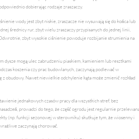
i odpowiednio dobierając rodzaje zraszaczy.
 ciśnienie wody jest zbyt niskie, zraszacze nie wysuwają się do końca lub
dnej średnicy rur, zbyt wielu zraszaczy przypisanych do jednej linii,
dwrotnie, zbyt wysokie ciśnienie powoduje rozbijanie strumienia na
em dysze mogą ulec zabrudzeniu piaskiem, kamieniem lub resztkami
podczas koszenia czy prac budowlanych, zaczynają podlewać w
ię z obudowy. Nawet niewielkie odchylenie kąta może zmienić rozkład
stawienie jednakowych czasów pracy dla wszystkich stref, bez
 nasadzeń, prowadzi do tego, że część ogrodu jest regularnie przelewana
ty (np. funkcji sezonowej w sterowniku) skutkuje tym, że wiosenny i
 wrażliwe zaczynają chorować.