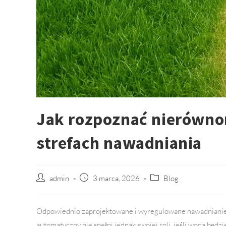
Jak rozpoznać nierówno
strefach nawadniania
Post
admin
Post
3 marca, 2026
Post
Blog
author:
published:
category:
Odpowiednio zaprojektowane i wyregulowane nawadnianie 
automatyczny nie spełni jednak swojej roli, jeśli woda bę