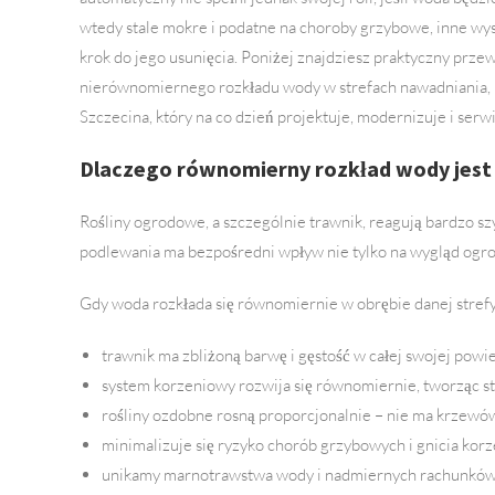
wtedy stale mokre i podatne na choroby grzybowe, inne w
krok do jego usunięcia. Poniżej znajdziesz praktyczny prz
nierównomiernego rozkładu wody w strefach nawadniania, 
Szczecina, który na co dzień projektuje, modernizuje i ser
Dlaczego równomierny rozkład wody jest
Rośliny ogrodowe, a szczególnie trawnik, reagują bardzo s
podlewania ma bezpośredni wpływ nie tylko na wygląd ogrodu
Gdy woda rozkłada się równomiernie w obrębie danej stref
trawnik ma zbliżoną barwę i gęstość w całej swojej powi
system korzeniowy rozwija się równomiernie, tworząc st
rośliny ozdobne rosną proporcjonalnie – nie ma krzewów
minimalizuje się ryzyko chorób grzybowych i gnicia korz
unikamy marnotrawstwa wody i nadmiernych rachunków