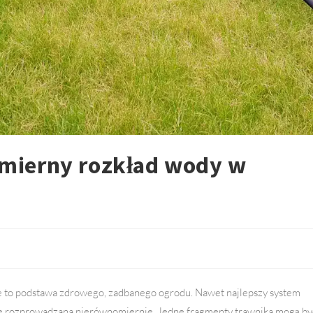
mierny rozkład wody w
to podstawa zdrowego, zadbanego ogrodu. Nawet najlepszy system
dzie rozprowadzana nierównomiernie. Jedne fragmenty trawnika mogą by