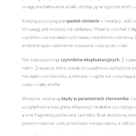
uwagę ukształtowanie działki, dzieląc ją na logiczne strefy 
Kolejną przyczyną jest
spadek ciśnienia
w instalacji. Jeśli
ich zasięg jest mniejszy niż zakładany. Może to wynikać z błę
wycieków lub niewłaściwych nastaw reduktorów ciśnienia. O
drobne krople i nadmierne znoszenie wody przez wiatr.
Nie można pominąć
czynników eksploatacyjnych
. Z czas
roślin. Zraszacze, które zostały przypadkowo uszkodzone 
niewłaściwym kierunku, a niekiedy w ogóle nie wynurzają s
wody w całej strefie.
Wreszcie, istotne są
błędy w parametrach sterownika
. U
uwzględnienia typu gleby, ekspozycji na słońce czy rodzaju
a inne fragmenty podlewane za krótko. Brak sezonowej korek
jesienny nadmiar wody przechodzi niezauważony, a rośliny