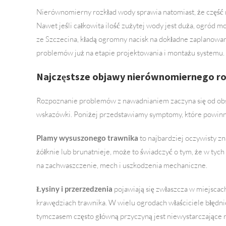
Nierównomierny rozkład wody sprawia natomiast, że część r
Nawet jeśli całkowita ilość zużytej wody jest duża, ogród m
ze Szczecina, kładą ogromny nacisk na dokładne zaplanowanie
problemów już na etapie projektowania i montażu systemu.
Najczęstsze objawy nierównomiernego r
Rozpoznanie problemów z nawadnianiem zaczyna się od obser
wskazówki. Poniżej przedstawiamy symptomy, które powinny
Plamy wysuszonego trawnika
to najbardziej oczywisty zn
żółknie lub brunatnieje, może to świadczyć o tym, że w tych
na zachwaszczenie, mech i uszkodzenia mechaniczne.
Łysiny i przerzedzenia
pojawiają się zwłaszcza w miejscach
krawędziach trawnika. W wielu ogrodach właściciele błędnie
tymczasem często główną przyczyną jest niewystarczające 