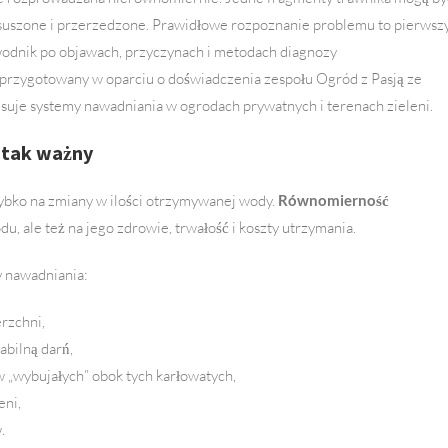
ysuszone i przerzedzone. Prawidłowe rozpoznanie problemu to pierwsz
ewodnik po objawach, przyczynach i metodach diagnozy
przygotowany w oparciu o doświadczenia zespołu Ogród z Pasją ze
wisuje systemy nawadniania w ogrodach prywatnych i terenach zieleni.
 tak ważny
zybko na zmiany w ilości otrzymywanej wody.
Równomierność
, ale też na jego zdrowie, trwałość i koszty utrzymania.
y nawadniania:
erzchni,
abilną darń,
 „wybujałych” obok tych karłowatych,
eni,
.