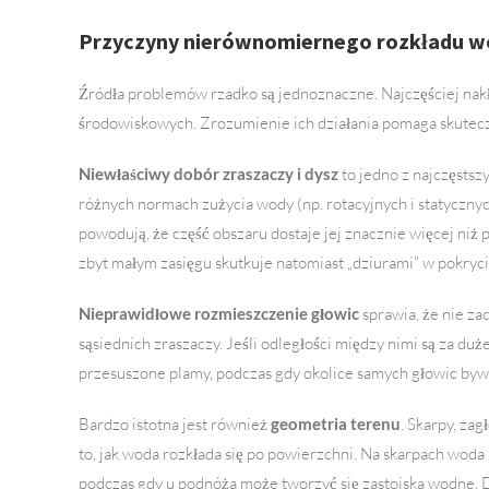
Przyczyny nierównomiernego rozkładu w
Źródła problemów rzadko są jednoznaczne. Najczęściej nakła
środowiskowych. Zrozumienie ich działania pomaga skuteczn
Niewłaściwy dobór zraszaczy i dysz
to jedno z najczęstsz
różnych normach zużycia wody (np. rotacyjnych i statycznyc
powodują, że część obszaru dostaje jej znacznie więcej niż
zbyt małym zasięgu skutkuje natomiast „dziurami” w pokryci
Nieprawidłowe rozmieszczenie głowic
sprawia, że nie zac
sąsiednich zraszaczy. Jeśli odległości między nimi są za d
przesuszone plamy, podczas gdy okolice samych głowic by
Bardzo istotna jest również
geometria terenu
. Skarpy, zag
to, jak woda rozkłada się po powierzchni. Na skarpach woda 
podczas gdy u podnóża może tworzyć się zastoiska wodne. D