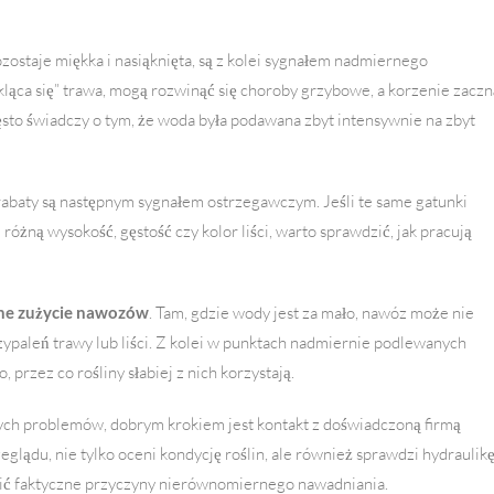
ozostaje miękka i nasiąknięta, są z kolei sygnałem nadmiernego
kląca się” trawa, mogą rozwinąć się choroby grzybowe, a korzenie zaczn
zęsto świadczy o tym, że woda była podawana zbyt intensywnie na zbyt
rabaty są następnym sygnałem ostrzegawczym. Jeśli te same gatunki
różną wysokość, gęstość czy kolor liści, warto sprawdzić, jak pracują
ne zużycie nawozów
. Tam, gdzie wody jest za mało, nawóz może nie
ypaleń trawy lub liści. Z kolei w punktach nadmiernie podlewanych
rzez co rośliny słabiej z nich korzystają.
ych problemów, dobrym krokiem jest kontakt z doświadczoną firmą
glądu, nie tylko oceni kondycję roślin, ale również sprawdzi hydraulik
talić faktyczne przyczyny nierównomiernego nawadniania.