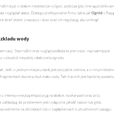
oślin żyje w stałym niedoborze wilgoci, podczas gdy inne są przelewan
oże wyglądać słabo. Dlatego profesjonalne firmy, takie jak
Ogród
z Pasj
 stref, dobór zraszaczy i dysz oraz ich regulację, aby uniknąć
ozkładu wody
wacji. Stan roślin oraz wygląd podłoża to pierwsze i najważniejsze
 wzbudzić niepokój właściciela ogrodu.
ak. Jeśli w jednym miejscu darń jest soczyście zielona, a w innym bledni
 fragmentach dociera zbyt mało wody. Taki trawnik jest bardziej podatn
 z intensywniejszą ekspozycją na słońce, na skarpach oraz przy
 zakładają, że problemem jest wyłącznie jakość nasion lub gleb,
nawodnienie na obrzeżach lub w zagłębieniach o utrudnionym zasięgu