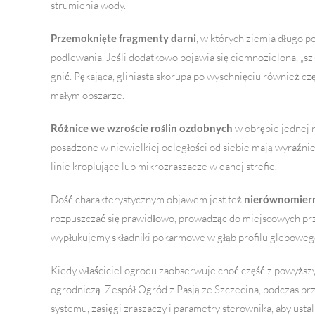
strumienia wody.
Przemoknięte fragmenty darni
, w których ziemia długo p
podlewania. Jeśli dodatkowo pojawia się ciemnozielona, „sz
gnić. Pękająca, gliniasta skorupa po wyschnięciu również c
małym obszarze.
Różnice we wzroście roślin ozdobnych
w obrębie jednej 
posadzone w niewielkiej odległości od siebie mają wyraźnie 
linie kroplujące lub mikrozraszacze w danej strefie.
Dość charakterystycznym objawem jest też
nierównomier
rozpuszczać się prawidłowo, prowadząc do miejscowych prz
wypłukujemy składniki pokarmowe w głąb profilu glebowego, p
Kiedy właściciel ogrodu zaobserwuje choć część z powyższ
ogrodniczą. Zespół Ogród z Pasją ze Szczecina, podczas prze
systemu, zasięgi zraszaczy i parametry sterownika, aby us