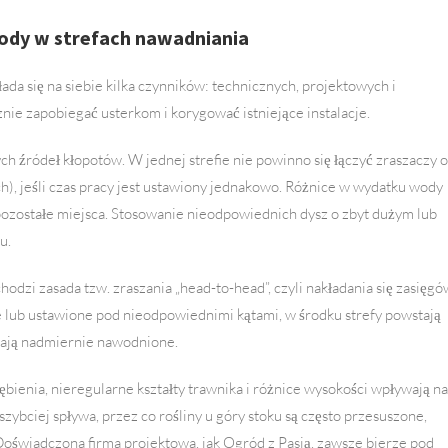
ody w strefach nawadniania
da się na siebie kilka czynników: technicznych, projektowych i
ie zapobiegać usterkom i korygować istniejące instalacje.
ych źródeł kłopotów. W jednej strefie nie powinno się łączyć zraszaczy o
h), jeśli czas pracy jest ustawiony jednakowo. Różnice w wydatku wody
 pozostałe miejsca. Stosowanie nieodpowiednich dysz o zbyt dużym lub
u.
hodzi zasada tzw. zraszania „head-to-head”, czyli nakładania się zasięgó
uże lub ustawione pod nieodpowiednimi kątami, w środku strefy powstają
wają nadmiernie nawodnione.
łębienia, nieregularne kształty trawnika i różnice wysokości wpływają na
szybciej spływa, przez co rośliny u góry stoku są często przesuszone,
oświadczona firma projektowa, jak Ogród z Pasją, zawsze bierze pod