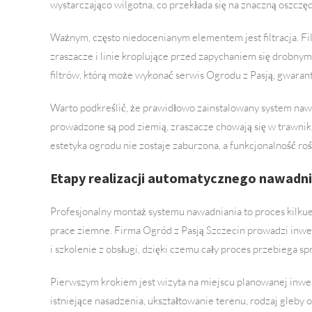
wystarczająco wilgotna, co przekłada się na znaczną oszczę
Ważnym, często niedocenianym elementem jest filtracja. Fi
zraszacze i linie kroplujące przed zapychaniem się drobnym
filtrów, którą może wykonać serwis Ogrodu z Pasją, gwaran
Warto podkreślić, że prawidłowo zainstalowany system nawa
prowadzone są pod ziemią, zraszacze chowają się w trawniku,
estetyka ogrodu nie zostaje zaburzona, a funkcjonalność r
Etapy realizacji automatycznego nawadnia
Profesjonalny montaż systemu nawadniania to proces kilku
prace ziemne. Firma Ogród z Pasją Szczecin prowadzi inwes
i szkolenie z obsługi, dzięki czemu cały proces przebiega s
Pierwszym krokiem jest wizyta na miejscu planowanej inwestyc
istniejące nasadzenia, ukształtowanie terenu, rodzaj gleby 