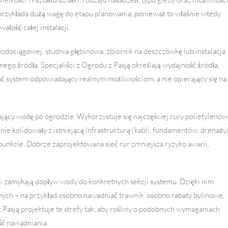
n przykłada dużą wagę do etapu planowania, ponieważ to właśnie wtedy
ałość całej instalacji.
wodociągowej, studnia głębinowa, zbiornik na deszczówkę lub instalacja
go źródła. Specjaliści z Ogrodu z Pasją określają wydajność źródła,
ać system odpowiadający realnym możliwościom, a nie opierający się na
cy wodę po ogrodzie. Wykorzystuje się najczęściej rury polietyleno
e kolidowały z istniejącą infrastrukturą (kabli, fundamentów, drenaży)
unkcie. Dobrze zaprojektowana sieć rur zmniejsza ryzyko awarii,
i zamykają dopływ wody do konkretnych sekcji systemu. Dzięki nim
ych – na przykład osobno nawadniać trawnik, osobno rabaty bylinowe,
Pasją projektuje te strefy tak, aby rośliny o podobnych wymaganiach
ść nawadniania.