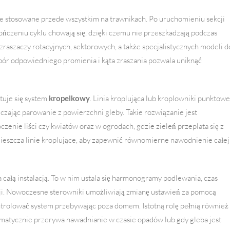
 stosowane przede wszystkim na trawnikach. Po uruchomieniu sekcji
ończeniu cyklu chowają się, dzięki czemu nie przeszkadzają podczas
raszaczy rotacyjnych, sektorowych, a także specjalistycznych modeli d
bór odpowiedniego promienia i kąta zraszania pozwala uniknąć
tuje się system
kropelkowy
. Linia kroplująca lub kroplowniki punktowe
czając parowanie z powierzchni gleby. Takie rozwiązanie jest
zenie liści czy kwiatów oraz w ogrodach, gdzie zieleń przeplata się z
mieszcza linie kroplujące, aby zapewnić równomierne nawodnienie całej
 całą instalacją. To w nim ustala się harmonogramy podlewania, czas
cji. Nowoczesne sterowniki umożliwiają zmianę ustawień za pomocą
ontrolować system przebywając poza domem. Istotną rolę pełnią również
tomatycznie przerywa nawadnianie w czasie opadów lub gdy gleba jest