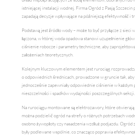
istniejącej instalacji wodnej. Firma Ogród z Pasją Szczeci
zapadają decyzje wpływające na późniejszą efektywność i trw
Podstawą jest źródło wody – może to być przyłącze z sieci 
łączona, w której woda opadowa stanowi uzupełnienie główne
ciśnienie robocze i parametry techniczne, aby zaprojektow
założeniach teoretycznych.
Kolejnym kluczowym elementem jest rurociąg rozprowadzają
o odpowiednich średnicach, prowadzone w gruncie tak, aby ni
jednocześnie zapewniały odpowiednie ciśnienie w każdym p
nieszczelności i spadków wydajności poszczególnych sekcji.
Na rurociągu montowane są elektrozawory, które otwierają 
można podzielić ogród na strefy o różnych potrzebach wodn
osobno żywopłoty czy nasadzenia wzdłuż podjazdu. Ogród z 
były podlewane wspólnie, co znacząco poprawia efektywno