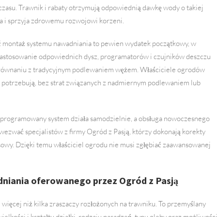
czasu. Trawnik i rabaty otrzymują odpowiednią dawkę wody o takiej
ia i sprzyja zdrowemu rozwojowi korzeni.
ć montaż systemu nawadniania to pewien wydatek początkowy, w
 Zastosowanie odpowiednich dysz, programatorów i czujników deszczu
porównaniu z tradycyjnym podlewaniem wężem. Właściciele ogrodów
go potrzebują, bez strat związanych z nadmiernym podlewaniem lub
zaprogramowany system działa samodzielnie, a obsługa nowoczesnego
wezwać specjalistów z firmy Ogród z Pasją, którzy dokonają korekty
isowy. Dzięki temu właściciel ogrodu nie musi zgłębiać zaawansowanej
niania oferowanego przez Ogród z Pasją
ięcej niż kilka zraszaczy rozłożonych na trawniku. To przemyślany
lkości i kształtu działki, rodzaju nasadzeń, typu gleby oraz możliwośc