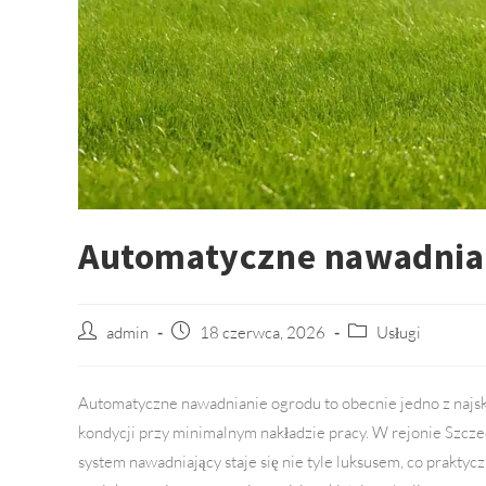
Automatyczne nawadnian
Post
admin
Post
18 czerwca, 2026
Post
Usługi
author:
published:
category:
Automatyczne nawadnianie ogrodu to obecnie jedno z najsk
kondycji przy minimalnym nakładzie pracy. W rejonie Szc
system nawadniający staje się nie tyle luksusem, co praktycz