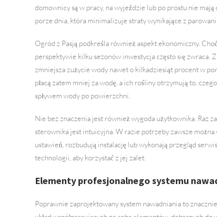
domownicy są w pracy, na wyjeździe lub po prostu nie mają 
porze dnia, która minimalizuje straty wynikające z parowan
Ogród z Pasją podkreśla również aspekt ekonomiczny. Cho
perspektywie kilku sezonów inwestycja często się zwraca.
zmniejsza zużycie wody nawet o kilkadziesiąt procent w 
płacą zatem mniej za wodę, a ich rośliny otrzymują to, cze
spływem wody po powierzchni.
Nie bez znaczenia jest również wygoda użytkownika. Raz 
sterownika jest intuicyjna. W razie potrzeby zawsze można 
ustawień, rozbudują instalację lub wykonają przegląd serw
technologii, aby korzystać z jej zalet.
Elementy profesjonalnego systemu nawad
Poprawnie zaprojektowany system nawadniania to znacznie w
układ współpracujących ze sobą elementów, dobranych do wie