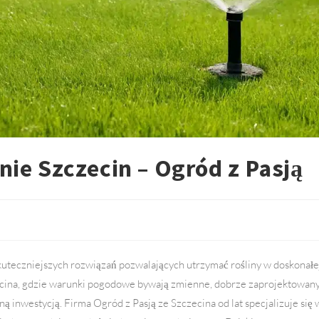
ie Szczecin – Ogród z Pasją
uteczniejszych rozwiązań pozwalających utrzymać rośliny w doskonałe
zecina, gdzie warunki pogodowe bywają zmienne, dobrze zaprojektowan
ną inwestycją. Firma Ogród z Pasją ze Szczecina od lat specjalizuje się 