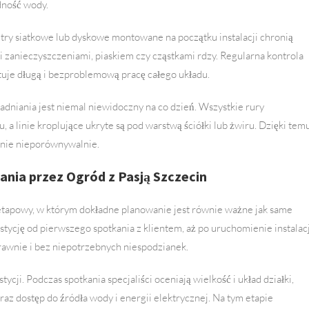
dność wody.
ltry siatkowe lub dyskowe montowane na początku instalacji chronią
i zanieczyszczeniami, piaskiem czy cząstkami rdzy. Regularna kontrola
tuje długą i bezproblemową pracę całego układu.
dniania jest niemal niewidoczny na co dzień. Wszystkie rury
 a linie kroplujące ukryte są pod warstwą ściółki lub żwiru. Dzięki tem
ośnie nieporównywalnie.
nia przez Ogród z Pasją Szczecin
etapowy, w którym dokładne planowanie jest równie ważne jak same
tycję od pierwszego spotkania z klientem, aż po uruchomienie instalacj
prawnie i bez niepotrzebnych niespodzianek.
ji. Podczas spotkania specjaliści oceniają wielkość i układ działki,
oraz dostęp do źródła wody i energii elektrycznej. Na tym etapie