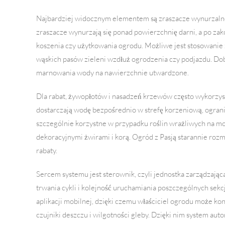
Najbardziej widocznym elementem są zraszacze wynurzalne
zraszacze wynurzają się ponad powierzchnię darni, a po zak
koszenia czy użytkowania ogrodu. Możliwe jest stosowanie z
wąskich pasów zieleni wzdłuż ogrodzenia czy podjazdu. Do
marnowania wody na nawierzchnie utwardzone.
Dla rabat, żywopłotów i nasadzeń krzewów często wykorzys
dostarczają wodę bezpośrednio w strefę korzeniową, ograni
szczególnie korzystne w przypadku roślin wrażliwych na moc
dekoracyjnymi żwirami i korą. Ogród z Pasją starannie roz
rabaty.
Sercem systemu jest sterownik, czyli jednostka zarządzająca
trwania cykli i kolejność uruchamiania poszczególnych sek
aplikacji mobilnej, dzięki czemu właściciel ogrodu może k
czujniki deszczu i wilgotności gleby. Dzięki nim system au