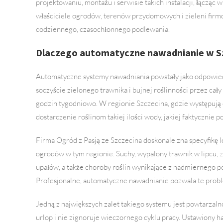
projektowaniu, montażu i serwisie takich instalacji, łączą
właściciele ogrodów, terenów przydomowych i zieleni firm
codziennego, czasochłonnego podlewania.
Dlaczego automatyczne nawadnianie w Sz
Automatyczne systemy nawadniania powstały jako odpowiedź
soczyście zielonego trawnika i bujnej roślinności przez cały
godzin tygodniowo. W regionie Szczecina, gdzie występują 
dostarczenie roślinom takiej ilości wody, jakiej faktycznie
Firma Ogród z Pasją ze Szczecina doskonale zna specyfikę l
ogrodów w tym regionie. Suchy, wypalony trawnik w lipcu,
upałów, a także choroby roślin wynikające z nadmiernego p
Profesjonalne, automatyczne nawadnianie pozwala te prob
Jedną z największych zalet takiego systemu jest powtarzaln
urlop i nie zignoruje wieczornego cyklu pracy. Ustawiony 