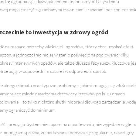
c wiedzę ogrodniczą z doświadczeniem technicznym. Dzięki temu
owej mogą cieszyć się zadbanymi trawnikami i rabatami bez koniecznoś
czecinie to inwestycja w zdrowy ogród
 na rosnące potrzeby właścicieli ogrodów, którzy chcą uzyskać efekt
 sezon, a jednocześnie nie są w stanie poświęcić na podlewanie kilku
okresy intensywnych opadów, ale także dłuższe fazy suszy, kluczowe jes
 potrzebują, w odpowiednim czasie i w odpowiedni sposób.
okalnego klimatu oraz typowe problemy, z jakimi zmagają się właściciel
 zamierające młode nasadzenia drzew czy krzewów po kilku dniach
odlewania – to tylko niektóre skutki nieprawidłowego zarządzania wodą
lemy ograniczyć do minimum.
ość i precyzja. System nie zapomina o podlewaniu, nie wyjedzie nagle n
harmonogram sprawia, że podlewanie odbywa się regularnie, nawet gdy