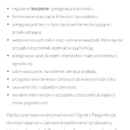
regularne
koszenie
i pielęgnacja trawników,
formowanie oraz cięcie krzewów i żywopłotów,
pielęgnacja drzew, w tym cięcia sanitarne, korygujące i
prześwietlające,
sadzenie nowych roślin oraz wymiana nasadzeń, które się nie
przyjęły lub przestały spełniać swoją funkcję,
pielęgnacja rabat, ścieżek i elementów małej architektury
ogrodowej,
odchwaszczanie, nawożenie i aeracja podłoża,
przygotowanie terenów zielonych do kolejnych pór roku,
usuwanie liści i odpadów zielonych,
doraźne interwencje w przypadku zniszczeń lub nagłych
zmian pogodowych.
Oprócz prac typowo utrzymaniowych Ogród z Pasją oferuje
również wsparcie w zakresie projektowania i przebudowy