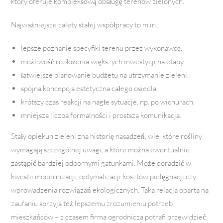
który oferuje kompleksową obsługę terenów zielonych.
Najważniejsze zalety stałej współpracy to m.in.:
lepsze poznanie specyfiki terenu przez wykonawcę,
możliwość rozłożenia większych inwestycji na etapy,
łatwiejsze planowanie budżetu na utrzymanie zieleni,
spójna koncepcja estetyczna całego osiedla,
krótszy czas reakcji na nagłe sytuacje, np. po wichurach,
mniejsza liczba formalności i prostsza komunikacja.
Stały opiekun zieleni zna historię nasadzeń, wie, które rośliny
wymagają szczególnej uwagi, a które można ewentualnie
zastąpić bardziej odpornymi gatunkami. Może doradzić w
kwestii modernizacji, optymalizacji kosztów pielęgnacji czy
wprowadzenia rozwiązań ekologicznych. Taka relacja oparta na
zaufaniu sprzyja też lepszemu zrozumieniu potrzeb
mieszkańców – z czasem firma ogrodnicza potrafi przewidzieć