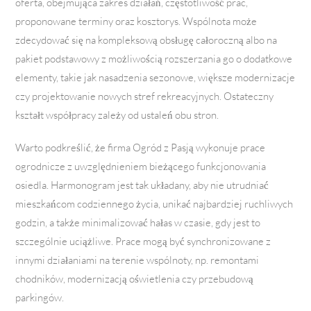
oferta, obejmująca zakres działań, częstotliwość prac,
proponowane terminy oraz kosztorys. Wspólnota może
zdecydować się na kompleksową obsługę całoroczną albo na
pakiet podstawowy z możliwością rozszerzania go o dodatkowe
elementy, takie jak nasadzenia sezonowe, większe modernizacje
czy projektowanie nowych stref rekreacyjnych. Ostateczny
kształt współpracy zależy od ustaleń obu stron.
Warto podkreślić, że firma Ogród z Pasją wykonuje prace
ogrodnicze z uwzględnieniem bieżącego funkcjonowania
osiedla. Harmonogram jest tak układany, aby nie utrudniać
mieszkańcom codziennego życia, unikać najbardziej ruchliwych
godzin, a także minimalizować hałas w czasie, gdy jest to
szczególnie uciążliwe. Prace mogą być synchronizowane z
innymi działaniami na terenie wspólnoty, np. remontami
chodników, modernizacją oświetlenia czy przebudową
parkingów.