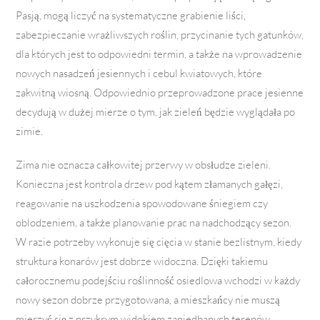
Pasją, mogą liczyć na systematyczne grabienie liści,
zabezpieczanie wrażliwszych roślin, przycinanie tych gatunków,
dla których jest to odpowiedni termin, a także na wprowadzenie
nowych nasadzeń jesiennych i cebul kwiatowych, które
zakwitną wiosną. Odpowiednio przeprowadzone prace jesienne
decydują w dużej mierze o tym, jak zieleń będzie wyglądała po
zimie.
Zima nie oznacza całkowitej przerwy w obsłudze zieleni.
Konieczna jest kontrola drzew pod kątem złamanych gałęzi,
reagowanie na uszkodzenia spowodowane śniegiem czy
oblodzeniem, a także planowanie prac na nadchodzący sezon.
W razie potrzeby wykonuje się cięcia w stanie bezlistnym, kiedy
struktura konarów jest dobrze widoczna. Dzięki takiemu
całorocznemu podejściu roślinność osiedlowa wchodzi w każdy
nowy sezon dobrze przygotowana, a mieszkańcy nie muszą
mierzyć się z przykrym widokiem zaniedbanych terenów