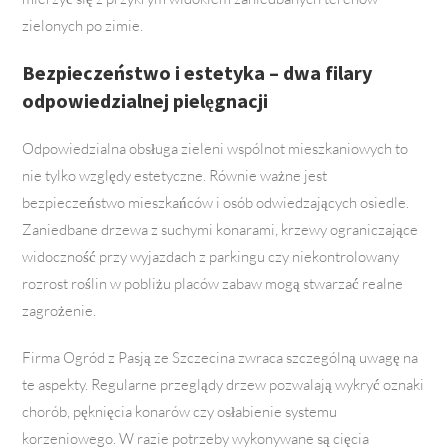
zielonych po zimie.
Bezpieczeństwo i estetyka – dwa filary
odpowiedzialnej pielęgnacji
Odpowiedzialna obsługa zieleni wspólnot mieszkaniowych to
nie tylko względy estetyczne. Równie ważne jest
bezpieczeństwo mieszkańców i osób odwiedzających osiedle.
Zaniedbane drzewa z suchymi konarami, krzewy ograniczające
widoczność przy wyjazdach z parkingu czy niekontrolowany
rozrost roślin w pobliżu placów zabaw mogą stwarzać realne
zagrożenie.
Firma Ogród z Pasją ze Szczecina zwraca szczególną uwagę na
te aspekty. Regularne przeglądy drzew pozwalają wykryć oznaki
chorób, pęknięcia konarów czy osłabienie systemu
korzeniowego. W razie potrzeby wykonywane są cięcia