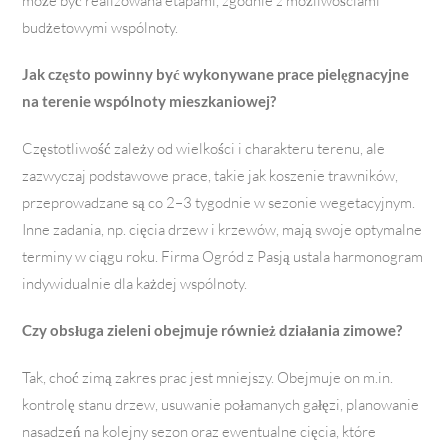
może być realizowana etapami, zgodnie z możliwościami
budżetowymi wspólnoty.
Jak często powinny być wykonywane prace pielęgnacyjne
na terenie wspólnoty mieszkaniowej?
Częstotliwość zależy od wielkości i charakteru terenu, ale
zazwyczaj podstawowe prace, takie jak koszenie trawników,
przeprowadzane są co 2–3 tygodnie w sezonie wegetacyjnym.
Inne zadania, np. cięcia drzew i krzewów, mają swoje optymalne
terminy w ciągu roku. Firma Ogród z Pasją ustala harmonogram
indywidualnie dla każdej wspólnoty.
Czy obsługa zieleni obejmuje również działania zimowe?
Tak, choć zimą zakres prac jest mniejszy. Obejmuje on m.in.
kontrolę stanu drzew, usuwanie połamanych gałęzi, planowanie
nasadzeń na kolejny sezon oraz ewentualne cięcia, które