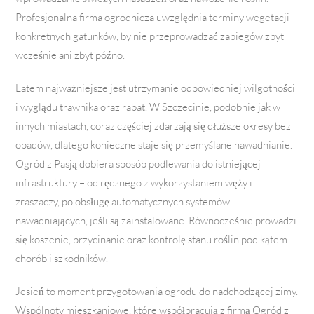
Profesjonalna firma ogrodnicza uwzględnia terminy wegetacji
konkretnych gatunków, by nie przeprowadzać zabiegów zbyt
wcześnie ani zbyt późno.
Latem najważniejsze jest utrzymanie odpowiedniej wilgotności
i wyglądu trawnika oraz rabat. W Szczecinie, podobnie jak w
innych miastach, coraz częściej zdarzają się dłuższe okresy bez
opadów, dlatego konieczne staje się przemyślane nawadnianie.
Ogród z Pasją dobiera sposób podlewania do istniejącej
infrastruktury – od ręcznego z wykorzystaniem węży i
zraszaczy, po obsługę automatycznych systemów
nawadniających, jeśli są zainstalowane. Równocześnie prowadzi
się koszenie, przycinanie oraz kontrolę stanu roślin pod kątem
chorób i szkodników.
Jesień to moment przygotowania ogrodu do nadchodzącej zimy.
Wspólnoty mieszkaniowe, które współpracują z firmą Ogród z