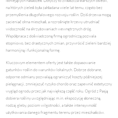
istniejących nasadzeń. Dotyczy to zwłaszcza starszych osiedli,
na których zieleń była zakładana wiele lat temu, często bez
przemyślenia długofalowego rozwoju roślin. Dziś drzewa mogą
zacieniać okna mieszkań, a rozrośnięte krzewy utrudniać
widoczność na skrzyżowaniach wewnętrznych dróg.
Współpraca z doświadczoną firmą ogrodniczą pozwala
stopniowo, bez drastycznych zmian, przywrócić zieleni bardziej
harmonijną i funkcjonalną formę.
Kluczowym elementem oferty jest także dopasowanie
gatunków roślin do warunków lokalnych. Dobrze dobrane,
odporne odmiany pozwalają ograniczyć koszty późniejszej
pielęgnacji, zmniejszyć ryzyko chorób oraz zapewnić estetyczny
wygląd ogrodu przez jak największą część roku. Ogród z Pasją
dobiera rośliny uwzględniając m.in. ekspozycję słoneczną,
rodzaj gleby, poziom wilgotności, a także intensywność
użytkowania danego fragmentu terenu przez mieszkańców.