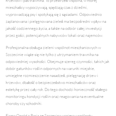
krzewów i pas trawnika. To przestrzeń wspólna, w której
mieszkańcy wypoczywają, spędzają czas z dziećmi,
wyprowadzają psy i spotykają się z sąsiadami. Odpowiednio
zaplanowana i pielęgnowana zieleń ma bezpośredni wpływ na
jakość codziennego życia, a także na odbiór całej inwestycji
przez gości, potencjalnych nabywców lokali oraz najemców.
Profesjonalna obsługa zieleni wspólnot mieszkaniowych w
Szczecinie wiąże się nie tylko z utrzymaniem trawnika na
odpowiedniej wysokości. Obejmuje szereg czynności, takich jak
dobór gatunków roślin odpornych na warunki miejskie,
umiejętne rozmieszczenie nasadzeń, pielęgnację drzew i
krzewów, dbałość o bezpieczeństwo mieszkańców oraz
estetykę przez cały rok. Do tego dochodzi konieczność stałego
monitoringu kondycji roślin oraz reagowania na ewentualne
choroby czy szkodniki.
Firma Ogród z Pasją ze Szczecina wspiera wspólnoty