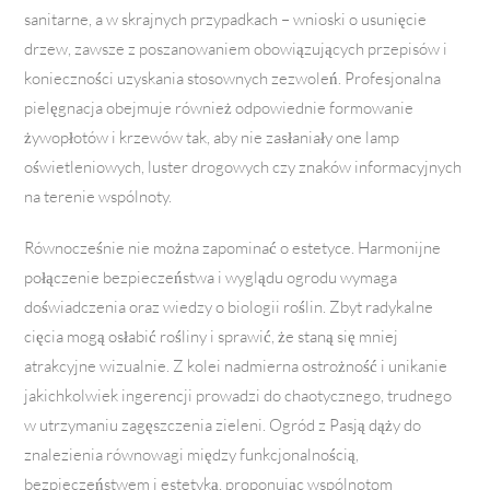
sanitarne, a w skrajnych przypadkach – wnioski o usunięcie
drzew, zawsze z poszanowaniem obowiązujących przepisów i
konieczności uzyskania stosownych zezwoleń. Profesjonalna
pielęgnacja obejmuje również odpowiednie formowanie
żywopłotów i krzewów tak, aby nie zasłaniały one lamp
oświetleniowych, luster drogowych czy znaków informacyjnych
na terenie wspólnoty.
Równocześnie nie można zapominać o estetyce. Harmonijne
połączenie bezpieczeństwa i wyglądu ogrodu wymaga
doświadczenia oraz wiedzy o biologii roślin. Zbyt radykalne
cięcia mogą osłabić rośliny i sprawić, że staną się mniej
atrakcyjne wizualnie. Z kolei nadmierna ostrożność i unikanie
jakichkolwiek ingerencji prowadzi do chaotycznego, trudnego
w utrzymaniu zagęszczenia zieleni. Ogród z Pasją dąży do
znalezienia równowagi między funkcjonalnością,
bezpieczeństwem i estetyką, proponując wspólnotom