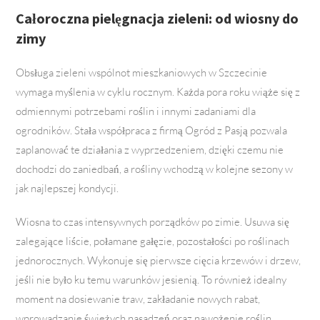
Całoroczna pielęgnacja zieleni: od wiosny do
zimy
Obsługa zieleni wspólnot mieszkaniowych w Szczecinie
wymaga myślenia w cyklu rocznym. Każda pora roku wiąże się z
odmiennymi potrzebami roślin i innymi zadaniami dla
ogrodników. Stała współpraca z firmą Ogród z Pasją pozwala
zaplanować te działania z wyprzedzeniem, dzięki czemu nie
dochodzi do zaniedbań, a rośliny wchodzą w kolejne sezony w
jak najlepszej kondycji.
Wiosna to czas intensywnych porządków po zimie. Usuwa się
zalegające liście, połamane gałęzie, pozostałości po roślinach
jednorocznych. Wykonuje się pierwsze cięcia krzewów i drzew,
jeśli nie było ku temu warunków jesienią. To również idealny
moment na dosiewanie traw, zakładanie nowych rabat,
wprowadzanie świeżych nasadzeń oraz nawożenie roślin.