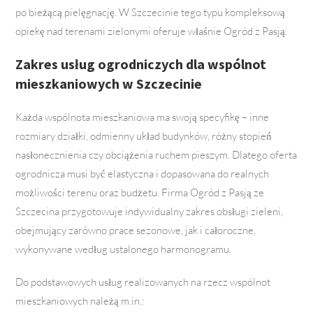
po bieżącą pielęgnację. W Szczecinie tego typu kompleksową
opiekę nad terenami zielonymi oferuje właśnie Ogród z Pasją.
Zakres usług ogrodniczych dla wspólnot
mieszkaniowych w Szczecinie
Każda wspólnota mieszkaniowa ma swoją specyfikę – inne
rozmiary działki, odmienny układ budynków, różny stopień
nasłonecznienia czy obciążenia ruchem pieszym. Dlatego oferta
ogrodnicza musi być elastyczna i dopasowana do realnych
możliwości terenu oraz budżetu. Firma Ogród z Pasją ze
Szczecina przygotowuje indywidualny zakres obsługi zieleni,
obejmujący zarówno prace sezonowe, jak i całoroczne,
wykonywane według ustalonego harmonogramu.
Do podstawowych usług realizowanych na rzecz wspólnot
mieszkaniowych należą m.in.: