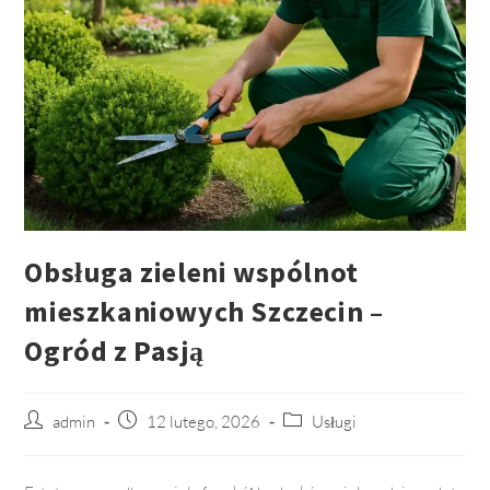
Obsługa zieleni wspólnot
mieszkaniowych Szczecin –
Ogród z Pasją
Post
admin
Post
12 lutego, 2026
Post
Usługi
author:
published:
category: