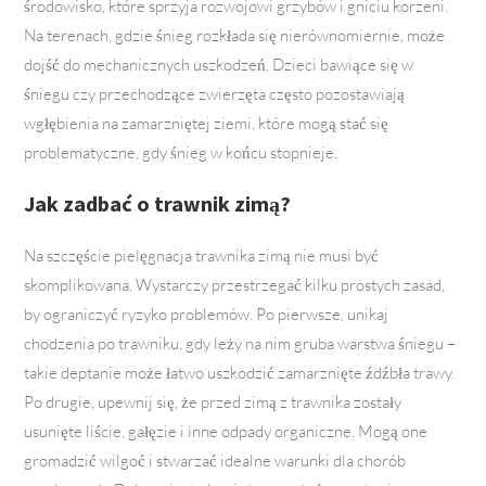
środowisko, które sprzyja rozwojowi grzybów i gniciu korzeni.
Na terenach, gdzie śnieg rozkłada się nierównomiernie, może
dojść do mechanicznych uszkodzeń. Dzieci bawiące się w
śniegu czy przechodzące zwierzęta często pozostawiają
wgłębienia na zamarzniętej ziemi, które mogą stać się
problematyczne, gdy śnieg w końcu stopnieje.
Jak zadbać o trawnik zimą?
Na szczęście pielęgnacja trawnika zimą nie musi być
skomplikowana. Wystarczy przestrzegać kilku prostych zasad,
by ograniczyć ryzyko problemów. Po pierwsze, unikaj
chodzenia po trawniku, gdy leży na nim gruba warstwa śniegu –
takie deptanie może łatwo uszkodzić zamarznięte źdźbła trawy.
Po drugie, upewnij się, że przed zimą z trawnika zostały
usunięte liście, gałęzie i inne odpady organiczne. Mogą one
gromadzić wilgoć i stwarzać idealne warunki dla chorób