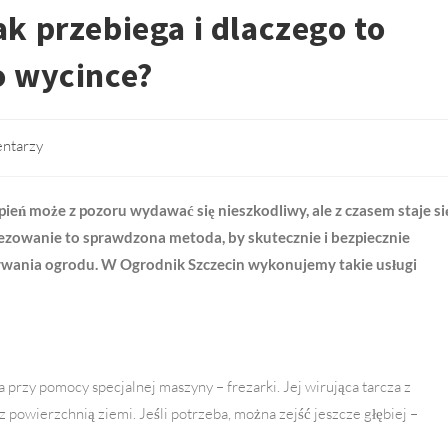
k przebiega i dlaczego to
o wycince?
ntarzy
eń może z pozoru wydawać się nieszkodliwy, ale z czasem staje si
Frezowanie to sprawdzona metoda, by skutecznie i bezpiecznie
pywania ogrodu. W Ogrodnik Szczecin wykonujemy takie usługi
rzy pomocy specjalnej maszyny – frezarki. Jej wirująca tarcza z
z powierzchnią ziemi. Jeśli potrzeba, można zejść jeszcze głębiej –