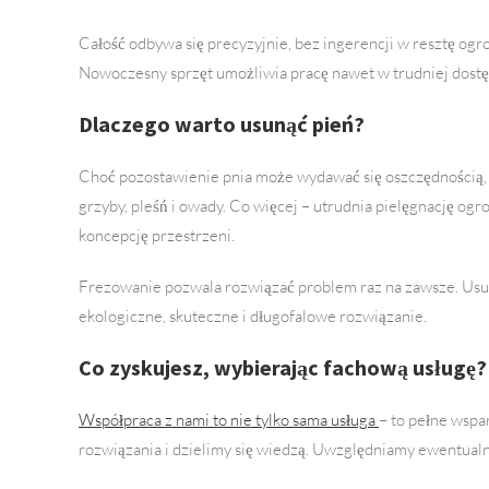
Całość odbywa się precyzyjnie, bez ingerencji w resztę ogr
Nowoczesny sprzęt umożliwia pracę nawet w trudniej dostę
Dlaczego warto usunąć pień?
Choć pozostawienie pnia może wydawać się oszczędnością, w
grzyby, pleśń i owady. Co więcej – utrudnia pielęgnację o
koncepcję przestrzeni.
Frezowanie pozwala rozwiązać problem raz na zawsze. Usuwa
ekologiczne, skuteczne i długofalowe rozwiązanie.
Co zyskujesz, wybierając fachową usługę?
Współpraca z nami to nie tylko sama usługa
– to pełne wspa
rozwiązania i dzielimy się wiedzą. Uwzględniamy ewentualne