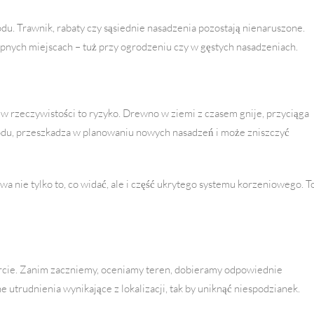
odu. Trawnik, rabaty czy sąsiednie nasadzenia pozostają nienaruszone.
pnych miejscach – tuż przy ogrodzeniu czy w gęstych nasadzeniach.
 rzeczywistości to ryzyko. Drewno w ziemi z czasem gnije, przyciąga
grodu, przeszkadza w planowaniu nowych nasadzeń i może zniszczyć
 nie tylko to, co widać, ale i część ukrytego systemu korzeniowego. T
rcie. Zanim zaczniemy, oceniamy teren, dobieramy odpowiednie
 utrudnienia wynikające z lokalizacji, tak by uniknąć niespodzianek.