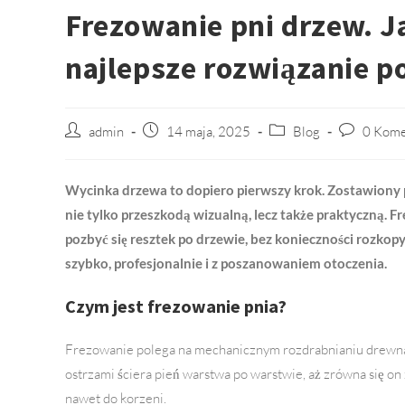
Frezowanie pni drzew. Ja
najlepsze rozwiązanie p
Post
admin
Post
14 maja, 2025
Post
Blog
Post
0 Kome
author:
published:
category:
comments:
Wycinka drzewa to dopiero pierwszy krok. Zostawiony pi
nie tylko przeszkodą wizualną, lecz także praktyczną. 
pozbyć się resztek po drzewie, bez konieczności rozko
szybko, profesjonalnie i z poszanowaniem otoczenia.
Czym jest frezowanie pnia?
Frezowanie polega na mechanicznym rozdrabnianiu drewna p
ostrzami ściera pień warstwa po warstwie, aż zrówna się on 
nawet do korzeni.