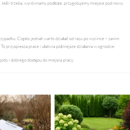
. Jeśli trzeba, wyrównamy podłoże, przygotujemy miejsce pod nowy
rzypadku. Często jednak warto działać od razu po wycince – zanim
To przyspiesza prace i ułatwia późniejsze działania w ogrodzie.
ody i dobrego dostępu do miejsca pracy.