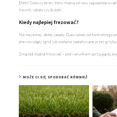
Efekt? Gotowy teren, który można od razu zagospodarować
trawnik, rabaty czy ścieżki.
Kiedy najlepiej frezować?
Nie ma jednej, złotej zasady. Dużo zależy od konkretnego p
drewno zdąży zgnić lub zostanie zaatakowane przez grzyby. 
Zimą też można frezować – pod warunkiem sprzyjającej pog
MOŻE CI SIĘ SPODOBAĆ RÓWNIEŻ