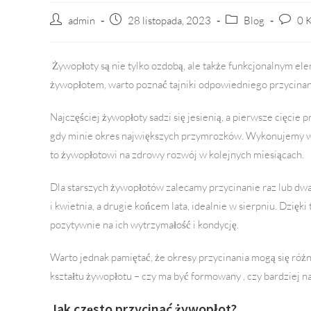
Post
admin
Post
28 listopada, 2023
Post
Blog
Post
0 
author:
published:
category:
commen
Żywopłoty są nie tylko ozdobą, ale także funkcjonalnym el
żywopłotem, warto poznać tajniki odpowiedniego przycinania
Najczęściej żywopłoty sadzi się jesienią, a pierwsze cięci
gdy minie okres największych przymrozków. Wykonujemy wte
to żywopłotowi na zdrowy rozwój w kolejnych miesiącach.
Dla starszych żywopłotów zalecamy przycinanie raz lub dwa
i kwietnia, a drugie końcem lata, idealnie w sierpniu. Dzi
pozytywnie na ich wytrzymałość i kondycję.
Warto jednak pamiętać, że okresy przycinania mogą się różn
kształtu żywopłotu – czy ma być formowany , czy bardziej n
Jak często przycinać żywopłot?