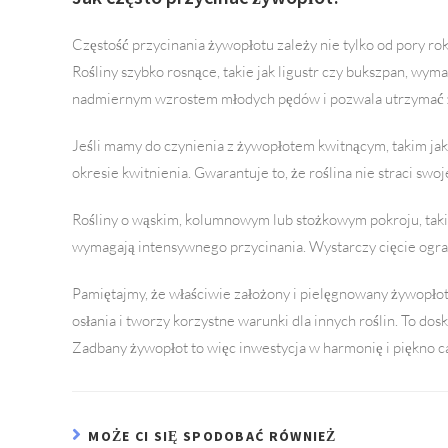
Częstość przycinania żywopłotu zależy nie tylko od pory roku
Rośliny szybko rosnące, takie jak ligustr czy bukszpan, wyma
nadmiernym wzrostem młodych pędów i pozwala utrzymać 
Jeśli mamy do czynienia z żywopłotem kwitnącym, takim jak
okresie kwitnienia. Gwarantuje to, że roślina nie straci swo
Rośliny o wąskim, kolumnowym lub stożkowym pokroju, takie 
wymagają intensywnego przycinania. Wystarczy cięcie ogran
Pamiętajmy, że właściwie założony i pielęgnowany żywopłot 
osłania i tworzy korzystne warunki dla innych roślin. To dosk
Zadbany żywopłot to więc inwestycja w harmonię i piękno 
MOŻE CI SIĘ SPODOBAĆ RÓWNIEŻ