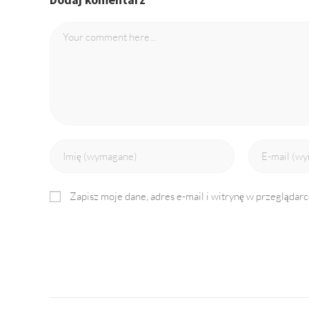
Comment
Enter
Enter
your
your
name
email
Zapisz moje dane, adres e-mail i witrynę w przeglądar
or
address
username
to
to
comment
comment