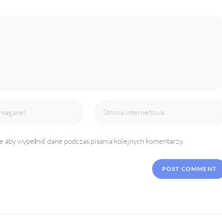
Enter
your
website
ce aby wypełnić dane podczas pisania kolejnych komentarzy.
URL
(optional)