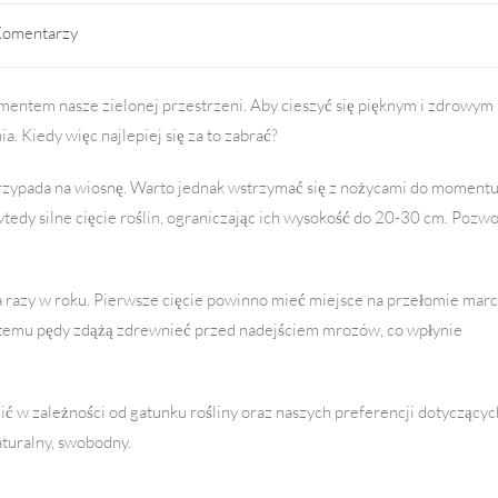
Komentarzy
ts:
ementem nasze zielonej przestrzeni. Aby cieszyć się pięknym i zdrowym
. Kiedy więc najlepiej się za to zabrać?
e przypada na wiosnę. Warto jednak wstrzymać się z nożycami do momentu
dy silne cięcie roślin, ograniczając ich wysokość do 20-30 cm. Pozwo
 razy w roku. Pierwsze cięcie powinno mieć miejsce na przełomie mar
ęki temu pędy zdążą zdrewnieć przed nadejściem mrozów, co wpłynie
ić w zależności od gatunku rośliny oraz naszych preferencji dotyczącyc
aturalny, swobodny.