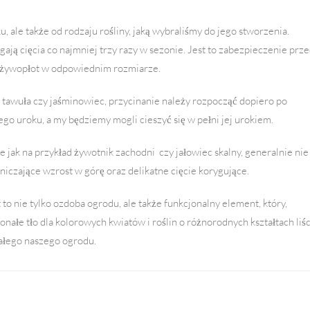
, ale także od rodzaju rośliny, jaką wybraliśmy do jego stworzenia.
gają cięcia co najmniej trzy razy w sezonie. Jest to zabezpieczenie prz
żywopłot w odpowiednim rozmiarze.
 tawuła czy jaśminowiec, przycinanie należy rozpocząć dopiero po
jego uroku, a my będziemy mogli cieszyć się w pełni jej urokiem.
jak na przykład żywotnik zachodni czy jałowiec skalny, generalnie nie
iczające wzrost w górę oraz delikatne cięcie korygujące.
to nie tylko ozdoba ogrodu, ale także funkcjonalny element, który,
onałe tło dla kolorowych kwiatów i roślin o różnorodnych kształtach liśc
całego naszego ogrodu.