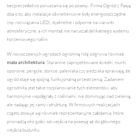
bezpieczeństwo poruszania się po posesji. Firma Ogród z Pasją
dba o to, aby instalacje oświetleniowe były energooszczędne
(np. rozwiązania LED), dyskretne i odporne na warunki
atmosferyczne, a ich montaż nie naruszał delikatnego systemu
korzeniowego roślin.
W nowoczesnych ogrodach ogromną rolę odgrywa również
mała architektura
. Starannie zaprojektowane ścieżki, murki
oporowe, pergole, donice, paleniska czy siedziska sprawiają, że
ogród staje się spójną, funkcjonalną przestrzenią. Zadaniem
ogrodnika jest takie rozplanowanie tych elementów, aby
harmonijnie współgrały z roślinami, nie dominując nad zielenią,
ale nadając jej ramy i strukturę. W firmowych realizacjach
często stosuje się również reprezentacyjne założenia, które
prowadzą oko gości od wejścia na posesję aż do głównego
wejścia budynku.