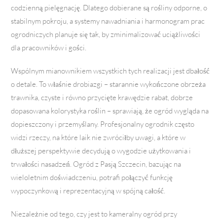
codzienną pielęgnację. Dlatego dobierane są rośliny odporne, o
stabilnym pokroju, a systemy nawadniania i harmonogram prac
ogrodniczych planuje się tak, by zminimalizować uciążliwości
dla pracowników i gości.
Wspólnym mianownikiem wszystkich tych realizacji jest dbałość
o detale. To właśnie drobiazgi – starannie wykończone obrzeża
trawnika, czyste i równo przycięte krawędzie rabat, dobrze
dopasowana kolorystyka roślin – sprawiają, że ogród wygląda na
dopieszczony i przemyślany. Profesjonalny ogrodnik często
widzi rzeczy, na które laik nie zwróciłby uwagi, a które w
dłuższej perspektywie decydują o wygodzie użytkowania i
trwałości nasadzeń. Ogród z Pasją Szczecin, bazując na
wieloletnim doświadczeniu, potrafi połączyć funkcję
wypoczynkową i reprezentacyjną w spójną całość.
Niezależnie od tego, czy jest to kameralny ogród przy