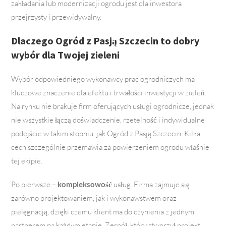
zakładania lub modernizacji ogrodu jest dla inwestora
przejrzysty i przewidywalny.
Dlaczego Ogród z Pasją Szczecin to dobry
wybór dla Twojej zieleni
Wybór odpowiedniego wykonawcy prac ogrodniczych ma
kluczowe znaczenie dla efektu i trwałości inwestycji w zieleń.
Na rynku nie brakuje firm oferujących usługi ogrodnicze, jednak
nie wszystkie łączą doświadczenie, rzetelność i indywidualne
podejście w takim stopniu, jak Ogród z Pasją Szczecin. Kilka
cech szczególnie przemawia za powierzeniem ogrodu właśnie
tej ekipie.
Po pierwsze –
kompleksowość
usług. Firma zajmuje się
zarówno projektowaniem, jak i wykonawstwem oraz
pielęgnacją, dzięki czemu klient ma do czynienia z jednym
partnerem na każdym etapie. Zespół, który stworzył projekt,