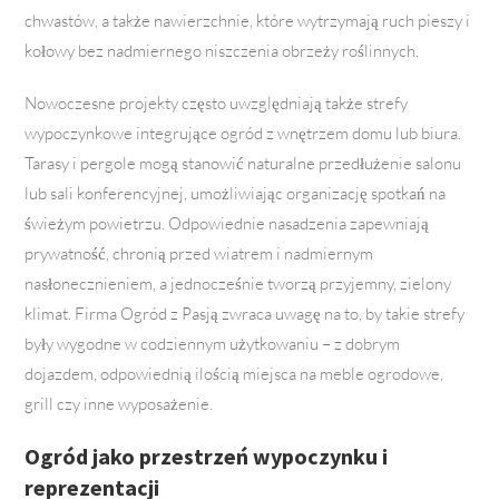
chwastów, a także nawierzchnie, które wytrzymają ruch pieszy i
kołowy bez nadmiernego niszczenia obrzeży roślinnych.
Nowoczesne projekty często uwzględniają także strefy
wypoczynkowe integrujące ogród z wnętrzem domu lub biura.
Tarasy i pergole mogą stanowić naturalne przedłużenie salonu
lub sali konferencyjnej, umożliwiając organizację spotkań na
świeżym powietrzu. Odpowiednie nasadzenia zapewniają
prywatność, chronią przed wiatrem i nadmiernym
nasłonecznieniem, a jednocześnie tworzą przyjemny, zielony
klimat. Firma Ogród z Pasją zwraca uwagę na to, by takie strefy
były wygodne w codziennym użytkowaniu – z dobrym
dojazdem, odpowiednią ilością miejsca na meble ogrodowe,
grill czy inne wyposażenie.
Ogród jako przestrzeń wypoczynku i
reprezentacji