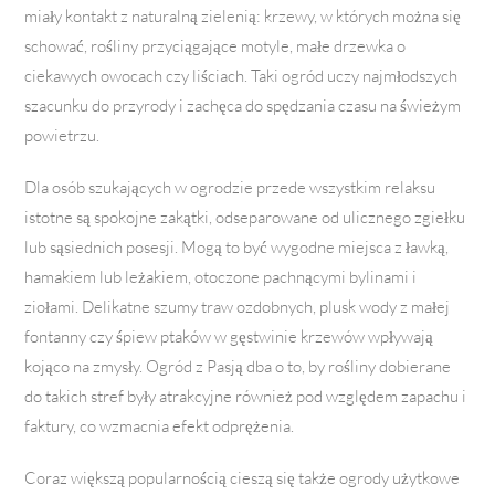
miały kontakt z naturalną zielenią: krzewy, w których można się
schować, rośliny przyciągające motyle, małe drzewka o
ciekawych owocach czy liściach. Taki ogród uczy najmłodszych
szacunku do przyrody i zachęca do spędzania czasu na świeżym
powietrzu.
Dla osób szukających w ogrodzie przede wszystkim relaksu
istotne są spokojne zakątki, odseparowane od ulicznego zgiełku
lub sąsiednich posesji. Mogą to być wygodne miejsca z ławką,
hamakiem lub leżakiem, otoczone pachnącymi bylinami i
ziołami. Delikatne szumy traw ozdobnych, plusk wody z małej
fontanny czy śpiew ptaków w gęstwinie krzewów wpływają
kojąco na zmysły. Ogród z Pasją dba o to, by rośliny dobierane
do takich stref były atrakcyjne również pod względem zapachu i
faktury, co wzmacnia efekt odprężenia.
Coraz większą popularnością cieszą się także ogrody użytkowe