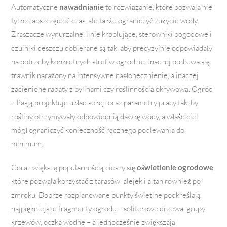
Automatyczne
nawadnianie
to rozwiązanie, które pozwala nie
tylko zaoszczędzić czas, ale także ograniczyć zużycie wody.
Zraszacze wynurzalne, linie kroplujące, sterowniki pogodowe i
czujniki deszczu dobierane są tak, aby precyzyjnie odpowiadały
na potrzeby konkretnych stref w ogrodzie. Inaczej podlewa się
trawnik narażony na intensywne nasłonecznienie, a inaczej
zacienione rabaty z bylinami czy roślinnością okrywową. Ogród
z Pasją projektuje układ sekcji oraz parametry pracy tak, by
rośliny otrzymywały odpowiednią dawkę wody, a właściciel
mógł ograniczyć konieczność ręcznego podlewania do
minimum.
Coraz większą popularnością cieszy się
oświetlenie ogrodowe
,
które pozwala korzystać z tarasów, alejek i altan również po
zmroku. Dobrze rozplanowane punkty świetlne podkreślają
najpiękniejsze fragmenty ogrodu – soliterowe drzewa, grupy
krzewów, oczka wodne – a jednocześnie zwiększają