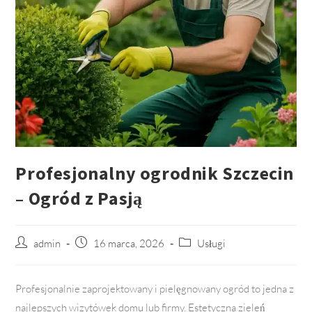
Profesjonalny ogrodnik Szczecin
– Ogród z Pasją
Post
admin
Post
16 marca, 2026
Post
Usługi
author:
published:
category:
Profesjonalnie zaprojektowany i pielęgnowany ogród to jedna z
najlepszych wizytówek domu lub firmy. Estetyczna zieleń