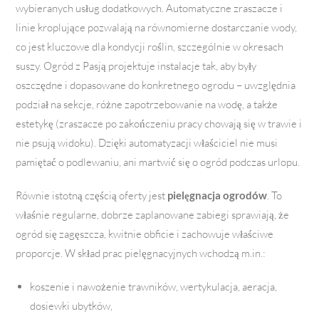
wybieranych usług dodatkowych. Automatyczne zraszacze i
linie kroplujące pozwalają na równomierne dostarczanie wody,
co jest kluczowe dla kondycji roślin, szczególnie w okresach
suszy. Ogród z Pasją projektuje instalacje tak, aby były
oszczędne i dopasowane do konkretnego ogrodu – uwzględnia
podział na sekcje, różne zapotrzebowanie na wodę, a także
estetykę (zraszacze po zakończeniu pracy chowają się w trawie i
nie psują widoku). Dzięki automatyzacji właściciel nie musi
pamiętać o podlewaniu, ani martwić się o ogród podczas urlopu.
Równie istotną częścią oferty jest
pielęgnacja ogrodów
. To
właśnie regularne, dobrze zaplanowane zabiegi sprawiają, że
ogród się zagęszcza, kwitnie obficie i zachowuje właściwe
proporcje. W skład prac pielęgnacyjnych wchodzą m.in.:
koszenie i nawożenie trawników, wertykulacja, aeracja,
dosiewki ubytków,