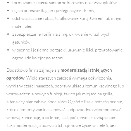
formowanie i cięcia sanitarne krzewów oraz żywopłotów,
cięcia prześwietlające i pielęgnacyjne drzew,
odchwaszczanie rabat, ściółkowanie korą, żwirem lub innym
materiałem,
zabezpieczanie roślin na zimę, okrywanie wrażliwych
gatunków,
wiosenne i jesienne porządki, usuwanie liści, przygotowanie
ogrodu do kolejnego sezonu.
Dodatkowo firma zajmuje się
modernizacją istniejących
ogrodów
. Wiele starszych założeń wymaga odświeżenia,
wymiany części nasadzeń, poprawy układu komunikacyjnego lub
wprowadzenia nowych funkcji, takich jak miejsce na grilla,
altana czy plac zabaw. Specjaliści Ogród z Pasją potrafią ocenić,
które elementy warto zachować i odpowiednio wkomponować
w nową koncepcję, a co lepiej zastąpić innymi rozwiązaniami.
Taka modernizacja pozwala tchnąć nowe życie w zieleń, bez