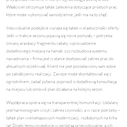
Właściciel otrzymuje także zalecenia dotyczące prostych prac,
które może wykonywać samodzielnie, jeśli ma na to chęć.
Indywidualne podejście wyraża się także w elastyczności oferty.
Jeśli w trakcie sezonu pojawią się nowe pomysły – potrzeba
zmiany aranżacji fragmentu rabaty, wprowadzenie
dodatkowego miejsca na hamak, czy rozbudowa systemu
nawadniania – firma jest w stanie dostosować zakres prac do
aktualnych oczekiwań. Klient nie jest pozostawiony sam sobie
po zakończeniu realizacji. Zawsze może skontaktować się z
ogrodnikiem, zadać pytania, poprosić o dodatkową konsultację
na miejscu lub omówić plan działania na kolejny sezon.
Współpraca opiera się na transparentnej komunikacji. Ustalany
jest harmonogram wizyt i zakres czynności, a w razie potrzeby –
także plan wieloetapowych modernizacji, rozłożonych na kilka
lat. Dzięki temu inwestycje w ogród są przewidywalne, a ich