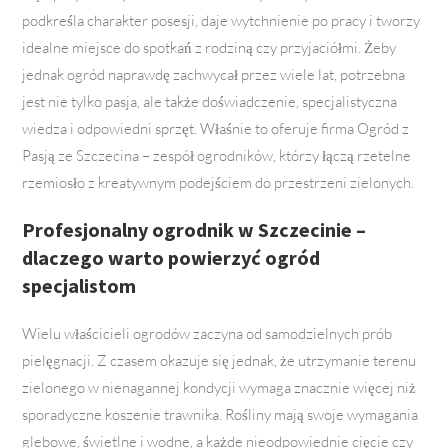
podkreśla charakter posesji, daje wytchnienie po pracy i tworzy
idealne miejsce do spotkań z rodziną czy przyjaciółmi. Żeby
jednak ogród naprawdę zachwycał przez wiele lat, potrzebna
jest nie tylko pasja, ale także doświadczenie, specjalistyczna
wiedza i odpowiedni sprzęt. Właśnie to oferuje firma Ogród z
Pasją ze Szczecina – zespół ogrodników, którzy łączą rzetelne
rzemiosło z kreatywnym podejściem do przestrzeni zielonych.
Profesjonalny ogrodnik w Szczecinie –
dlaczego warto powierzyć ogród
specjalistom
Wielu właścicieli ogrodów zaczyna od samodzielnych prób
pielęgnacji. Z czasem okazuje się jednak, że utrzymanie terenu
zielonego w nienagannej kondycji wymaga znacznie więcej niż
sporadyczne koszenie trawnika. Rośliny mają swoje wymagania
glebowe, świetlne i wodne, a każde nieodpowiednie cięcie czy