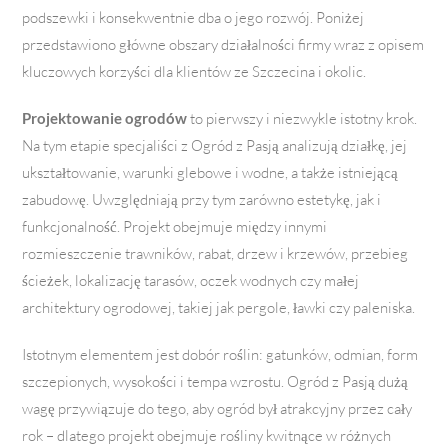
podszewki i konsekwentnie dba o jego rozwój. Poniżej
przedstawiono główne obszary działalności firmy wraz z opisem
kluczowych korzyści dla klientów ze Szczecina i okolic.
Projektowanie ogrodów
to pierwszy i niezwykle istotny krok.
Na tym etapie specjaliści z Ogród z Pasją analizują działkę, jej
ukształtowanie, warunki glebowe i wodne, a także istniejącą
zabudowę. Uwzględniają przy tym zarówno estetykę, jak i
funkcjonalność. Projekt obejmuje między innymi
rozmieszczenie trawników, rabat, drzew i krzewów, przebieg
ścieżek, lokalizację tarasów, oczek wodnych czy małej
architektury ogrodowej, takiej jak pergole, ławki czy paleniska.
Istotnym elementem jest dobór roślin: gatunków, odmian, form
szczepionych, wysokości i tempa wzrostu. Ogród z Pasją dużą
wagę przywiązuje do tego, aby ogród był atrakcyjny przez cały
rok – dlatego projekt obejmuje rośliny kwitnące w różnych