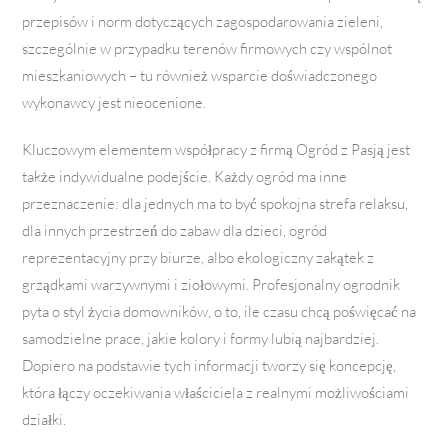
przepisów i norm dotyczących zagospodarowania zieleni,
szczególnie w przypadku terenów firmowych czy wspólnot
mieszkaniowych – tu również wsparcie doświadczonego
wykonawcy jest nieocenione.
Kluczowym elementem współpracy z firmą Ogród z Pasją jest
także indywidualne podejście. Każdy ogród ma inne
przeznaczenie: dla jednych ma to być spokojna strefa relaksu,
dla innych przestrzeń do zabaw dla dzieci, ogród
reprezentacyjny przy biurze, albo ekologiczny zakątek z
grządkami warzywnymi i ziołowymi. Profesjonalny ogrodnik
pyta o styl życia domowników, o to, ile czasu chcą poświęcać na
samodzielne prace, jakie kolory i formy lubią najbardziej.
Dopiero na podstawie tych informacji tworzy się koncepcję,
która łączy oczekiwania właściciela z realnymi możliwościami
działki.