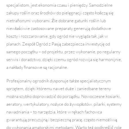
specjalistom, jest ekonomia czasu i pieniędzy. Samodzielne
zakupy roślin oraz środków do pielęgnacji często kończą się
nietrafionymi wyborami. Źle dobrane gatunki roślin lub
niewłaściwie zastosowane preparaty generują dodatkowe
koszty i rozczarowanie, gdy ogród nie wygląda tak, jak w
planach. Zespół Ogród z Pasją zabezpiecza inwestycję od
samego początku – od projektu, przez wykonanie, po regularny
serwis i doradztwo, dzięki czemu ogród rozwija się harmonijnie,
a nakłady finansowe są racjonalne.
Profesjonalny ogrodnik dysponuje także specjalistycznym
sprzętem, dzięki któremu nawet duże i zaniedbane tereny
można szybko doprowadzić do porządku. Nowoczesne kosiarki,
aeratory, wertykulatory, nożyce do żywopłotów, pilarki, systemy
nawadniania – to narzędzia, które w rękach fachowca
gwarantują precyzyjną i bezpieczną pracę, często niemożliwą
do wykonania amatorskimi metodami. Warto też podkreślić rolę