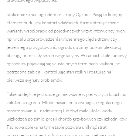
prawdziwego wypoczynku.
Stała opieka nad ogrodem ze strony Ogród z Pasją to kolejny
element budujący komfort właścicieli. Firma oferuje różne
warianty współpracy: od pojedynczych wizyt interwencyjnych,
np. w celu przeprowadzenia wiosennego cięcia drzew czy
jesiennego przygotowania ogrodu do zimy, po kompleksową
obsługę przez cały sezon wegetacyjny. W ramach stałej umowy
ogrodnicy pojawiają się w ustalonych terminach, wykonując
potrzebne zabiegi, kontrolując stan roślin i reagując na
pierwsze sygnały problemów.
Takie podejście jest szczególnie ważne w pierwszych latach po
założeniu ogrodu. Młode nasadzenia wymagają regularnego
monitorowania – nadmiernej lub zbyt małej ilości wody,
uszkodzeń po zimie, presji chorób grzybowych czy szkodników.
Fachowa opieka na tym etapie pozwala uniknąć strat i
przyspiesza moment, w którym ogród osiąga pełnię urody.