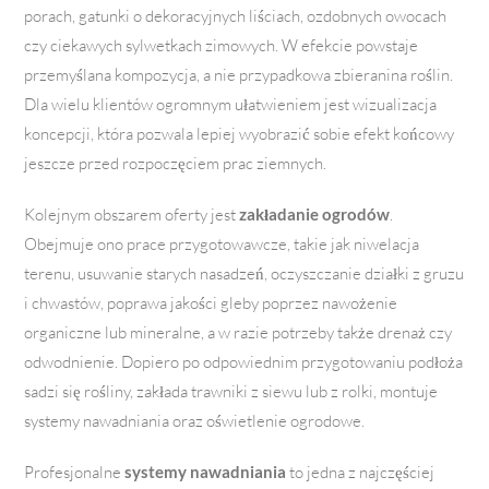
porach, gatunki o dekoracyjnych liściach, ozdobnych owocach
czy ciekawych sylwetkach zimowych. W efekcie powstaje
przemyślana kompozycja, a nie przypadkowa zbieranina roślin.
Dla wielu klientów ogromnym ułatwieniem jest wizualizacja
koncepcji, która pozwala lepiej wyobrazić sobie efekt końcowy
jeszcze przed rozpoczęciem prac ziemnych.
Kolejnym obszarem oferty jest
zakładanie ogrodów
.
Obejmuje ono prace przygotowawcze, takie jak niwelacja
terenu, usuwanie starych nasadzeń, oczyszczanie działki z gruzu
i chwastów, poprawa jakości gleby poprzez nawożenie
organiczne lub mineralne, a w razie potrzeby także drenaż czy
odwodnienie. Dopiero po odpowiednim przygotowaniu podłoża
sadzi się rośliny, zakłada trawniki z siewu lub z rolki, montuje
systemy nawadniania oraz oświetlenie ogrodowe.
Profesjonalne
systemy nawadniania
to jedna z najczęściej